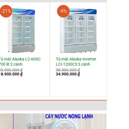
-21%
-9%
Tủ mát Alaska LC-600C
Tủ mát Alaska Inverter
700 lít 2 cánh
LCI-1200C3 3 cánh
23.900.000
₫
38.500.000
₫
Giá
Giá
Giá
Giá
18.900.000
₫
34.900.000
₫
gốc
hiện
gốc
hiện
à:
tại
là:
tại
23.900.000 ₫.
là:
38.500.000 ₫.
là:
18.900.000 ₫.
34.900.000 ₫.