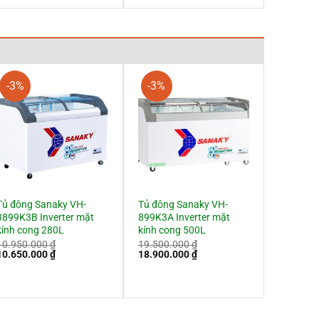
23.800.000 ₫.
-3%
-3%
Tủ đông Sanaky VH-
Tủ đông Sanaky VH-
3899K3B Inverter mặt
899K3A Inverter mặt
kính cong 280L
kính cong 500L
10.950.000
₫
19.500.000
₫
Giá
Giá
Giá
Giá
10.650.000
₫
18.900.000
₫
gốc
hiện
gốc
hiện
à:
tại
là:
tại
10.950.000 ₫.
là:
19.500.000 ₫.
là:
10.650.000 ₫.
18.900.000 ₫.