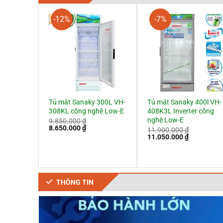
-12%
-7%
Tủ mát Sanaky 300L VH-
Tủ mát Sanaky 400l VH-
308KL công nghệ Low-E
408K3L Inverter công
nghệ Low-E
9.850.000
₫
Giá
Giá
8.650.000
₫
11.900.000
₫
gốc
hiện
Giá
Giá
11.050.000
₫
là:
tại
gốc
hiện
9.850.000 ₫.
là:
là:
tại
8.650.000 ₫.
11.900.000 ₫.
là:
11.050.000
THÔNG TIN