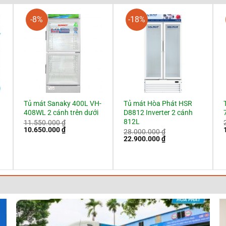
-8%
-18%
Tủ mát Sanaky 400L VH-
Tủ mát Hòa Phát HSR
408WL 2 cánh trên dưới
D8812 Inverter 2 cánh
812L
11.550.000
₫
Giá
Giá
10.650.000
₫
28.000.000
₫
gốc
hiện
Giá
Giá
22.900.000
₫
là:
tại
l
gốc
hiện
11.550.000 ₫.
là:
là:
tại
10.650.000 ₫.
28.000.000 ₫.
là:
 ₫.
22.900.000 ₫.