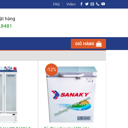
FAQ
Video
đặt hàng
.8481
GIỎ HÀNG
-12%