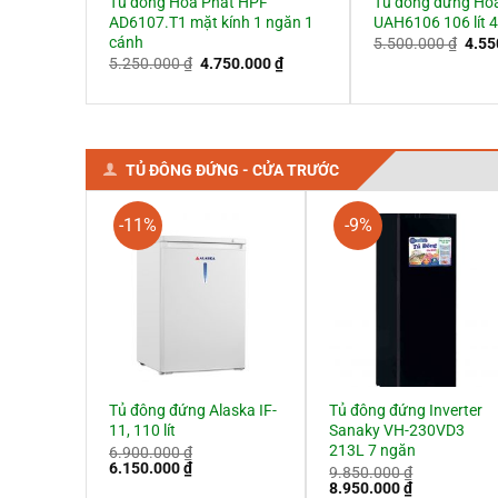
t bình
Tủ đông Hòa Phát HPF
Tủ đông đứng Hò
AD6107.T1 mặt kính 1 ngăn 1
UAH6106 106 lít 
cánh
Giá
Giá
00
₫
5.500.000
₫
4.5
hiện
gốc
Giá
Giá
5.250.000
₫
4.750.000
₫
tại
là:
gốc
hiện
0 ₫.
là:
5.50
là:
tại
3.950.000 ₫.
5.250.000 ₫.
là:
4.750.000 ₫.
TỦ ĐÔNG ĐỨNG - CỬA TRƯỚC
-11%
-9%
Tủ đông đứng Alaska IF-
Tủ đông đứng Inverter
11, 110 lít
Sanaky VH-230VD3
213L 7 ngăn
6.900.000
₫
Giá
Giá
6.150.000
₫
9.850.000
₫
gốc
hiện
Giá
Giá
8.950.000
₫