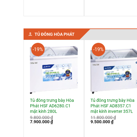
là:
tại
gốc
hiện
6.900.000 ₫.
là:
là:
tại
6.150.000 ₫.
9.850.000 ₫.
là:
8.950.000 ₫
TỦ ĐÔNG HÒA PHÁT
-19%
-19%
Tủ đông trưng bày Hòa
Tủ đông trưng bày Hòa
Phát HSF AD6280.C1
Phát HSF AD8357.C1
mặt kính 280L
mặt kính inverter 357L
9.800.000
₫
11.800.000
₫
Giá
Giá
Giá
Giá
7.900.000
₫
9.500.000
₫
gốc
hiện
gốc
hiện
là:
tại
là:
tại
9.800.000 ₫.
là:
11.800.000 ₫.
là: