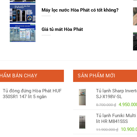
Máy lọc nước Hòa Phát có tốt không?
Giá tủ mát Hòa Phát
PHẨM BÁN CHẠY
SẢN PHẨM MỚI
Tủ đông đứng Hòa Phát HUF
Tủ lạnh Sharp Inverte
350SR1 147 lít 5 ngăn
SJ-X198V-SL
Giá
4.950.0
5.700.000
₫
gốc
Tủ lạnh Funiki Mult
là:
lít HR M8415SS
5.700.00
Giá
10.900
11.900.000
₫
gốc