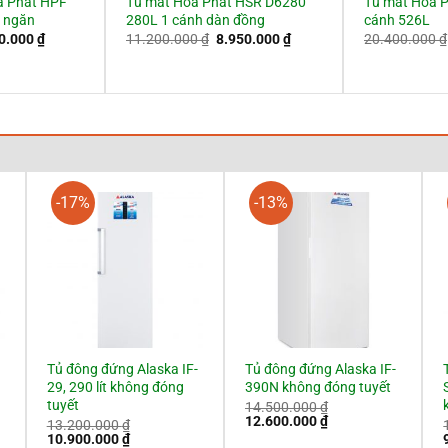
a Phát HPF
Tủ mát Hòa Phát HSR D6280
Tủ mát Hòa 
4 ngăn
280L 1 cánh dàn đồng
cánh 526L
Giá
Giá
Giá
50.000
₫
11.200.000
₫
8.950.000
₫
20.400.000
₫
hiện
gốc
hiện
tại
là:
tại
0.000 ₫.
là:
11.200.000 ₫.
là:
4.550.000 ₫.
8.950.000 ₫.
-17%
-13%
Tủ đông đứng Alaska IF-
Tủ đông đứng Alaska IF-
29, 290 lít không đóng
390N không đóng tuyết
tuyết
14.500.000
₫
Giá
Giá
12.600.000
₫
13.200.000
₫
gốc
hiện
Giá
Giá
10.900.000
₫