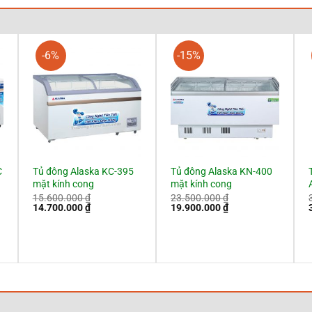
-6%
-15%
C
Tủ đông Alaska KC-395
Tủ đông Alaska KN-400
mặt kính cong
mặt kính cong
15.600.000
₫
23.500.000
₫
Giá
Giá
Giá
Giá
14.700.000
₫
19.900.000
₫
gốc
hiện
gốc
hiện
là:
tại
là:
tại
l
15.600.000 ₫.
là:
23.500.000 ₫.
là:
14.700.000 ₫.
19.900.000 ₫.
 ₫.