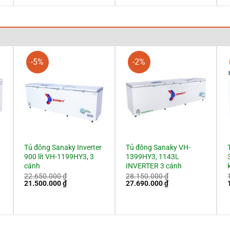
.
6.800.000 ₫.
-5%
-2%
Tủ đông Sanaky Inverter
Tủ đông Sanaky VH-
900 lít VH-1199HY3, 3
1399HY3, 1143L
cánh
INVERTER 3 cánh
22.650.000
₫
28.150.000
₫
Giá
Giá
Giá
Giá
21.500.000
₫
27.690.000
₫
gốc
hiện
gốc
hiện
là:
tại
là:
tại
l
22.650.000 ₫.
là:
28.150.000 ₫.
là:
 ₫.
21.500.000 ₫.
27.690.000 ₫.