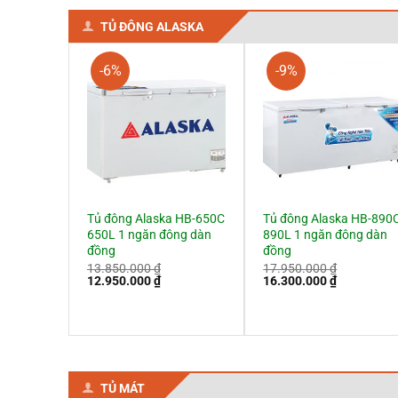
TỦ ĐÔNG ALASKA
-6%
-9%
Tủ đông Alaska HB-650C
Tủ đông Alaska HB-890
650L 1 ngăn đông dàn
890L 1 ngăn đông dàn
đồng
đồng
13.850.000
₫
17.950.000
₫
Giá
Giá
Giá
Giá
12.950.000
₫
16.300.000
₫
gốc
hiện
gốc
hiện
là:
tại
là:
tại
13.850.000 ₫.
là:
17.950.000 ₫.
là:
12.950.000 ₫.
16.300.000
TỦ MÁT