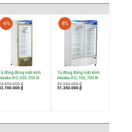
-6%
-8%
Tủ đông đứng mặt kính
Tủ đông đứng mặt kính
Alaska IFG-350, 350 lít
Alaska IFG-700, 700 lít
34.850.000
₫
55.950.000
₫
Giá
Giá
Giá
Giá
32.700.000
₫
51.350.000
₫
gốc
hiện
gốc
hiện
à:
tại
là:
tại
34.850.000 ₫.
là:
55.950.000 ₫.
là:
32.700.000 ₫.
51.350.000 ₫.