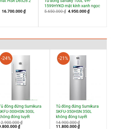
Phát HSR D6526 2
Tủ đông Sanaky 100L VH-
1599HYKD mặt kính xanh ngọc
Giá
Giá
Giá
Giá
16.700.000
₫
5.650.000
₫
4.950.000
₫
gốc
hiện
gốc
hiện
là:
tại
là:
tại
20.400.000 ₫.
là:
5.650.000 ₫.
là:
16.700.000 ₫.
4.950.000 ₫.
-24%
-21%
Tủ đông đứng Sumikura
Tủ đông đứng Sumikura
SKFU-300HSN 300L
SKFU-350HSN 350L
không đóng tuyết
không đóng tuyết
12.900.000
₫
14.900.000
₫
Giá
Giá
Giá
Giá
9.800.000
₫
11.800.000
₫