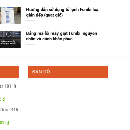
Hướng dẫn sử dụng tủ lạnh Funiki loại
gián tiếp (quạt gió)
Bảng mã lỗi máy giặt Funiki, nguyên
nhân và cách khắc phục
BẢN ĐỒ
r 181 lít
Giá
00
₫
hiện
i Door 415
tại
0 ₫.
là:
Giá
.000
₫
4.950.000 ₫.
hiện