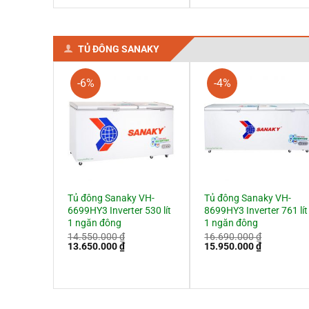
7.900.000 ₫.
9.500.000 ₫
TỦ ĐÔNG SANAKY
-6%
-4%
Tủ đông Sanaky VH-
Tủ đông Sanaky VH-
6699HY3 Inverter 530 lít
8699HY3 Inverter 761 lít
1 ngăn đông
1 ngăn đông
14.550.000
₫
16.690.000
₫
Giá
Giá
Giá
Giá
13.650.000
₫
15.950.000
₫
gốc
hiện
gốc
hiện
là:
tại
là:
tại
14.550.000 ₫.
là:
16.690.000 ₫.
là:
13.650.000 ₫.
15.950.000