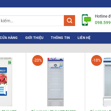
Hotline 
098.599
CỬA HÀNG
GIỚI THIỆU
THÔNG TIN
LIÊN HỆ
-20%
-18%