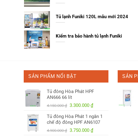
Tủ lạnh Funiki 120L mẫu mới 2024
Kiểm tra bảo hành tủ lạnh Funiki
SẢN PHẨM NỔI BẬT
SẢN 
Tủ đông Hòa Phát HPF
AN666 66 lít
Giá
Giá
3.300.000
₫
4.150.000
₫
gốc
hiện
Tủ đông Hòa Phát 1 ngăn 1
là:
tại
chế độ đông HPF AN6107
4.150.000 ₫.
là:
Giá
Giá
3.750.000
₫
3.300.000 ₫.
4.900.000
₫
gốc
hiện