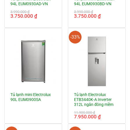
94L EUM0930AD-VN
94L EUM0930BD-VN
3.990.000
₫
3.990.000
₫
Giá
Giá
Giá
Giá
3.750.000
₫
3.750.000
₫
gốc
hiện
gốc
hiện
là:
tại
là:
tại
3.990.000 ₫.
là:
3.990.000 ₫.
là:
3.750.000 ₫.
3.750.000 ₫.
-33%
Tủ lạnh mini Electrolux
Tủ lạnh Electrolux
90L EUM0900SA
ETB3440K-A Inverter
312L ngăn đông mềm
11.900.000
₫
Giá
Giá
7.950.000
₫
gốc
hiện
là:
tại