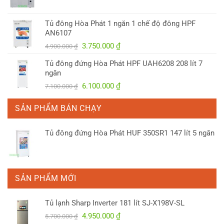
gốc
hiện
là:
tại
Tủ đông Hòa Phát 1 ngăn 1 chế độ đông HPF
4.150.000 ₫.
là:
AN6107
3.300.000 ₫.
Giá
Giá
3.750.000
₫
4.900.000
₫
gốc
hiện
Tủ đông đứng Hòa Phát HPF UAH6208 208 lít 7
là:
tại
ngăn
4.900.000 ₫.
là:
Giá
Giá
6.100.000
₫
7.100.000
₫
3.750.000 ₫.
gốc
hiện
là:
tại
SẢN PHẨM BÁN CHẠY
7.100.000 ₫.
là:
6.100.000 ₫.
Tủ đông đứng Hòa Phát HUF 350SR1 147 lít 5 ngăn
SẢN PHẨM MỚI
Tủ lạnh Sharp Inverter 181 lít SJ-X198V-SL
Giá
Giá
4.950.000
₫
5.700.000
₫