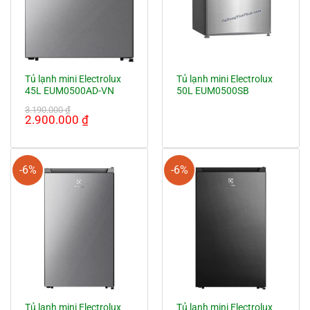
Tủ lạnh mini Electrolux
Tủ lạnh mini Electrolux
45L EUM0500AD-VN
50L EUM0500SB
3.190.000
₫
Giá
Giá
2.900.000
₫
gốc
hiện
là:
tại
3.190.000 ₫.
là:
2.900.000 ₫.
-6%
-6%
Tủ lạnh mini Electrolux
Tủ lạnh mini Electrolux