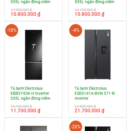
335L ngăn đông mềm
335L ngăn đông mềm
13.900.000
₫
14.190.000
₫
Giá
Giá
Giá
Giá
10.800.000
₫
10.800.000
₫
gốc
hiện
gốc
hiện
là:
tại
là:
tại
13.900.000 ₫.
là:
14.190.000 ₫.
là:
-18%
-4%
10.800.000 ₫.
10.800.000
Tủ lạnh Electrolux
Tủ lạnh Electrolux
EBB3742K-H Inverter
ESE6141A-BVN 571 lít
335L ngăn đông mềm
Inverter
14.190.000
₫
22.500.000
₫
Giá
Giá
Giá
Giá
11.700.000
₫
21.700.000
₫
gốc
hiện
gốc
hiện
là:
tại
là:
tại
14.190.000 ₫.
là:
22.500.000 ₫.
là:
-20%