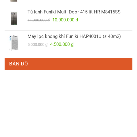
gốc
hiện
là:
tại
Tủ lạnh Funiki Multi Door 415 lít HR M8415SS
5.700.000 ₫.
là:
Giá
Giá
10.900.000
₫
4.950.000 ₫.
11.900.000
₫
gốc
hiện
là:
tại
Máy lọc không khí Funiki HAP4001U (≤ 40m2)
11.900.000 ₫.
là:
Giá
Giá
4.500.000
₫
5.000.000
₫
10.900.000 ₫.
gốc
hiện
là:
tại
5.000.000 ₫.
là:
BẢN ĐỒ
4.500.000 ₫.