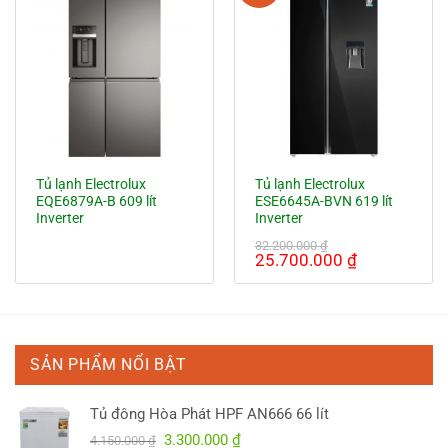
11.700.000 ₫.
21.700.000
Tủ lạnh Electrolux
Tủ lạnh Electrolux
EQE6879A-B 609 lít
ESE6645A-BVN 619 lít
Inverter
Inverter
32.200.000
₫
Giá
Giá
25.700.000
₫
gốc
hiện
là:
tại
32.200.000 ₫.
là:
25.700.000
SẢN PHẨM NỔI BẬT
Tủ đông Hòa Phát HPF AN666 66 lít
Giá
Giá
3.300.000
₫
4.150.000
₫