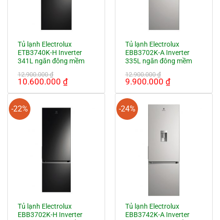
Tủ lạnh Electrolux
Tủ lạnh Electrolux
ETB3740K-H Inverter
EBB3702K-A Inverter
341L ngăn đông mềm
335L ngăn đông mềm
12.900.000
₫
12.900.000
₫
Giá
Giá
Giá
Giá
10.600.000
₫
9.900.000
₫
gốc
hiện
gốc
hiện
là:
tại
là:
tại
12.900.000 ₫.
là:
12.900.000 ₫.
là:
-22%
-24%
10.600.000 ₫.
9.900.000 ₫.
Tủ lạnh Electrolux
Tủ lạnh Electrolux
EBB3702K-H Inverter
EBB3742K-A Inverter