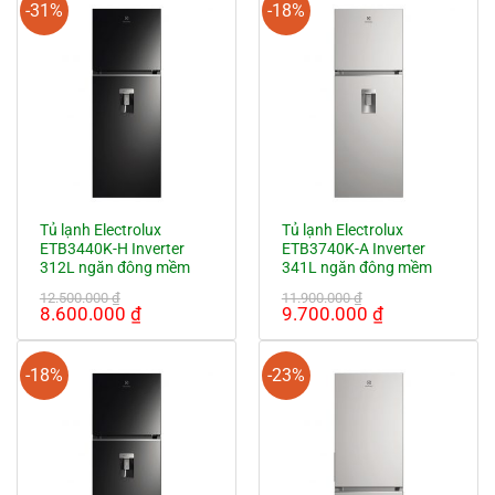
11.900.000 ₫.
là:
-31%
-18%
7.950.000 ₫.
Tủ lạnh Electrolux
Tủ lạnh Electrolux
ETB3440K-H Inverter
ETB3740K-A Inverter
312L ngăn đông mềm
341L ngăn đông mềm
12.500.000
₫
11.900.000
₫
Giá
Giá
Giá
Giá
8.600.000
₫
9.700.000
₫
gốc
hiện
gốc
hiện
là:
tại
là:
tại
12.500.000 ₫.
là:
11.900.000 ₫.
là:
-18%
-23%
8.600.000 ₫.
9.700.000 ₫.