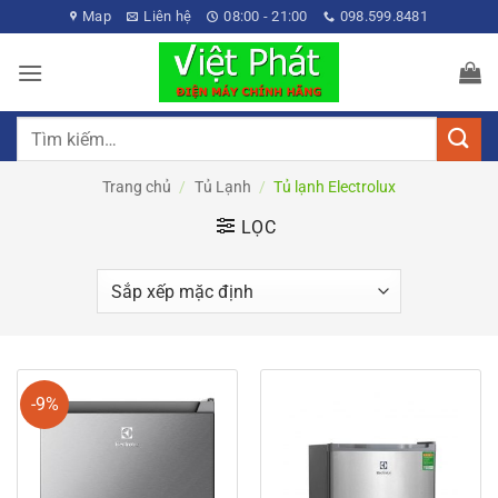
Bỏ
Map
Liên hệ
08:00 - 21:00
098.599.8481
qua
nội
dung
Tìm
kiếm:
Trang chủ
/
Tủ Lạnh
/
Tủ lạnh Electrolux
LỌC
-9%