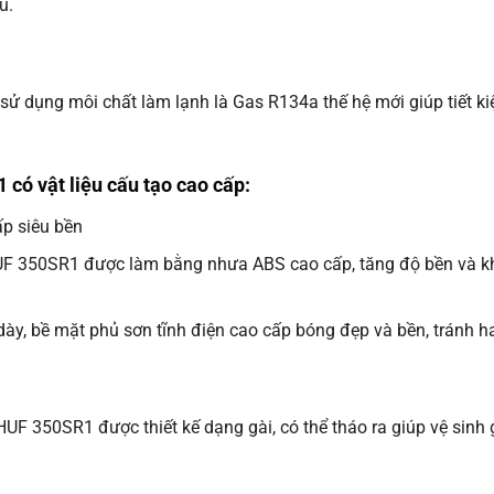
ủ.
 dụng môi chất làm lạnh là Gas R134a thế hệ mới giúp tiết k
ó vật liệu cấu tạo cao cấp:
ấp siêu bền
UF 350SR1 được làm bằng nhưa ABS cao cấp, tăng độ bền và kh
y, bề mặt phủ sơn tĩnh điện cao cấp bóng đẹp và bền, tránh ha
F 350SR1 được thiết kế dạng gài, có thể tháo ra giúp vệ sinh 