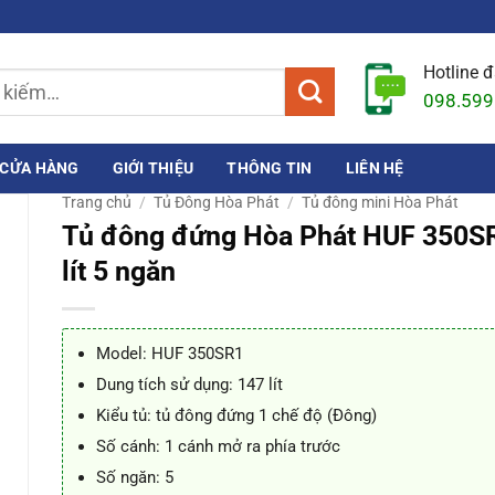
Hotline 
098.599
CỬA HÀNG
GIỚI THIỆU
THÔNG TIN
LIÊN HỆ
Trang chủ
/
Tủ Đông Hòa Phát
/
Tủ đông mini Hòa Phát
Tủ đông đứng Hòa Phát HUF 350S
lít 5 ngăn
Model: HUF 350SR1
Dung tích sử dụng: 147 lít
Kiểu tủ: tủ đông đứng 1 chế độ (Đông)
Số cánh: 1 cánh mở ra phía trước
Số ngăn: 5