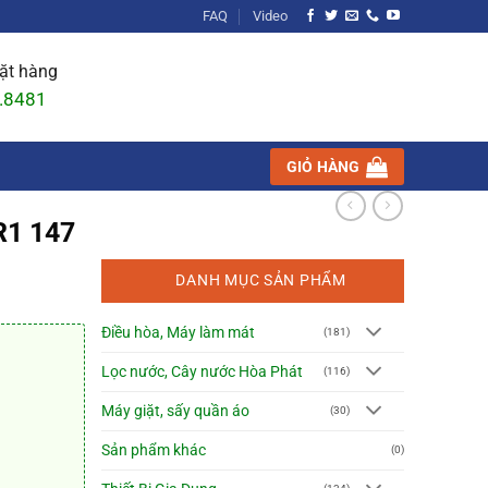
FAQ
Video
đặt hàng
.8481
GIỎ HÀNG
R1 147
DANH MỤC SẢN PHẨM
Điều hòa, Máy làm mát
(181)
Lọc nước, Cây nước Hòa Phát
(116)
Máy giặt, sấy quần áo
(30)
Sản phẩm khác
(0)