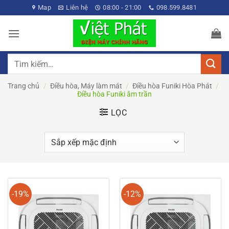
Bỏ
Map
Liên hệ
08:00 - 21:00
098.599.8481
qua
nội
dung
Tìm
kiếm:
Trang chủ
/
Điều hòa, Máy làm mát
/
Điều hòa Funiki Hòa Phát
/
Điều hòa Funiki âm trần
LỌC
-19%
-12%