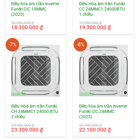
Điều hòa âm trần inverter
Điều Hòa âm trần Funiki
Funiki CIC 19MMC
CC 24MMC1 24000BTU
(2023)
1 chiều
20.900.000
₫
19.950.000
₫
Giá
Giá
Giá
Giá
18.300.000
₫
19.300.000
₫
gốc
hiện
gốc
hiện
là:
tại
là:
tại
20.900.000 ₫.
là:
19.950.000 ₫.
là:
-7%
-8%
18.300.000 ₫.
19.300.000
Điều Hòa âm trần Funiki
Điều hòa âm trần inverter
CH 24MMC1 24000 BTU
Funiki CIC 24MMC
2 chiều
(2023)
24.950.000
₫
23.900.000
₫
Giá
Giá
Giá
Giá
23.300.000
₫
22.100.000
₫
gốc
hiện
gốc
hiện