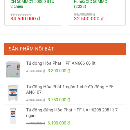
CH 50MMC1 50000 BTU
Funiki CIC 50MMC
2 chiều
(2023)
36.950.000
₫
34.700.000
₫
Giá
Giá
Giá
Giá
34.500.000
₫
32.500.000
₫
gốc
hiện
gốc
hiện
là:
tại
là:
tại
36.950.000 ₫.
là:
34.700.000 ₫.
là:
34.500.000 ₫.
32.500.000
SẢN PHẨM NỔI BẬT
Tủ đông Hòa Phát HPF AN666 66 lít
Giá
Giá
3.300.000
₫
4.150.000
₫
gốc
hiện
là:
tại
Tủ đông Hòa Phát 1 ngăn 1 chế độ đông HPF
4.150.000 ₫.
là:
AN6107
3.300.000 ₫.
Giá
Giá
3.750.000
₫
4.900.000
₫
gốc
hiện
Tủ đông đứng Hòa Phát HPF UAH6208 208 lít 7
là:
tại
ngăn
4.900.000 ₫.
là:
Giá
Giá
6.100.000
₫
7.100.000
₫
3.750.000 ₫.
gốc
hiện