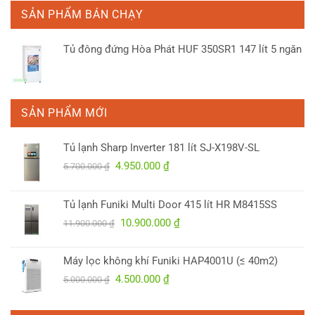
là:
tại
SẢN PHẨM BÁN CHẠY
7.100.000 ₫.
là:
6.100.000 ₫.
Tủ đông đứng Hòa Phát HUF 350SR1 147 lít 5 ngăn
SẢN PHẨM MỚI
Tủ lạnh Sharp Inverter 181 lít SJ-X198V-SL
Giá
Giá
4.950.000
₫
5.700.000
₫
gốc
hiện
là:
tại
Tủ lạnh Funiki Multi Door 415 lít HR M8415SS
5.700.000 ₫.
là:
Giá
Giá
10.900.000
₫
4.950.000 ₫.
11.900.000
₫
gốc
hiện
là:
tại
Máy lọc không khí Funiki HAP4001U (≤ 40m2)
11.900.000 ₫.
là:
Giá
Giá
4.500.000
₫
5.000.000
₫
10.900.000 ₫.
gốc
hiện
là:
tại