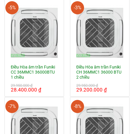
là:
tại
là:
tại
24.950.000 ₫.
là:
23.900.000 ₫.
là:
-5%
-3%
23.300.000 ₫.
22.100.000
Điều Hòa âm trần Funiki
Điều Hòa âm trần Funiki
CC 36MMC1 36000BTU
CH 36MMC1 36000 BTU
1 chiều
2 chiều
29.950.000
₫
29.950.000
₫
Giá
Giá
Giá
Giá
28.400.000
₫
29.200.000
₫
gốc
hiện
gốc
hiện
là:
tại
là:
tại
29.950.000 ₫.
là:
29.950.000 ₫.
là:
-7%
-8%
28.400.000 ₫.
29.200.000