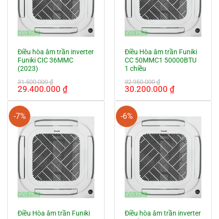
Điều hòa âm trần inverter
Điều Hòa âm trần Funiki
Funiki CIC 36MMC
CC 50MMC1 50000BTU
(2023)
1 chiều
31.500.000
₫
32.950.000
₫
Giá
Giá
Giá
Giá
29.400.000
₫
30.200.000
₫
gốc
hiện
gốc
hiện
là:
tại
là:
tại
31.500.000 ₫.
là:
32.950.000 ₫.
là:
-7%
-6%
29.400.000 ₫.
30.200.000
Điều Hòa âm trần Funiki
Điều hòa âm trần inverter