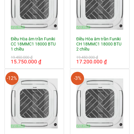
Điều Hòa âm trần Funiki
Điều Hòa âm trần Funiki
CC 18MMC1 18000 BTU
CH 18MMC1 18000 BTU
1 chiều
2 chiều
19.450.000
₫
19.450.000
₫
Giá
Giá
Giá
Giá
15.750.000
₫
17.200.000
₫
gốc
hiện
gốc
hiện
là:
tại
là:
tại
19.450.000 ₫.
là:
19.450.000 ₫.
là:
-12%
-3%
15.750.000 ₫.
17.200.000