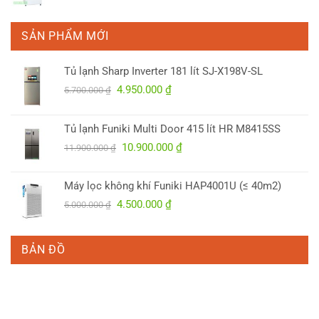
SẢN PHẨM MỚI
Tủ lạnh Sharp Inverter 181 lít SJ-X198V-SL
Giá
Giá
4.950.000
₫
5.700.000
₫
gốc
hiện
là:
tại
Tủ lạnh Funiki Multi Door 415 lít HR M8415SS
5.700.000 ₫.
là:
Giá
Giá
10.900.000
₫
4.950.000 ₫.
11.900.000
₫
gốc
hiện
là:
tại
Máy lọc không khí Funiki HAP4001U (≤ 40m2)
11.900.000 ₫.
là:
Giá
Giá
4.500.000
₫
5.000.000
₫
10.900.000 ₫.
gốc
hiện
là:
tại
5.000.000 ₫.
là:
BẢN ĐỒ
4.500.000 ₫.