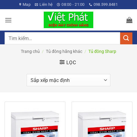
Bỏ
Map
Liên hệ
08:00 - 21:00
098.599.8481
qua
nội
dung
Tìm
kiếm:
Trang chủ
/
Tủ đông hãng khác
/
Tủ đông Sharp
LỌC