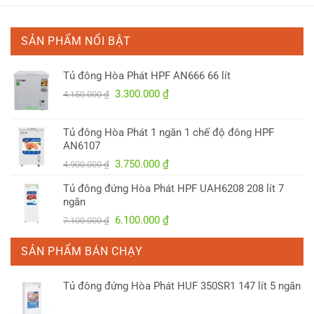
SẢN PHẨM NỔI BẬT
Tủ đông Hòa Phát HPF AN666 66 lít
Giá
Giá
3.300.000
₫
4.150.000
₫
gốc
hiện
là:
tại
Tủ đông Hòa Phát 1 ngăn 1 chế độ đông HPF
4.150.000 ₫.
là:
AN6107
3.300.000 ₫.
Giá
Giá
3.750.000
₫
4.900.000
₫
gốc
hiện
Tủ đông đứng Hòa Phát HPF UAH6208 208 lít 7
là:
tại
ngăn
4.900.000 ₫.
là:
Giá
Giá
6.100.000
₫
7.100.000
₫
3.750.000 ₫.
gốc
hiện
là:
tại
SẢN PHẨM BÁN CHẠY
7.100.000 ₫.
là:
6.100.000 ₫.
Tủ đông đứng Hòa Phát HUF 350SR1 147 lít 5 ngăn