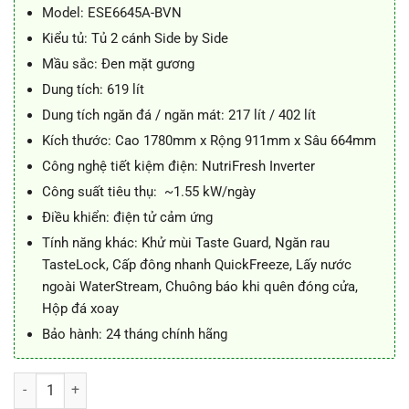
32.200.000 ₫.
là:
Model: ESE6645A-BVN
25.700.000 ₫.
Kiểu tủ: Tủ 2 cánh Side by Side
Mầu sắc: Đen mặt gương
Dung tích: 619 lít
Dung tích ngăn đá / ngăn mát: 217 lít / 402 lít
Kích thước: Cao 1780mm x Rộng 911mm x Sâu 664mm
Công nghệ tiết kiệm điện: NutriFresh Inverter
Công suất tiêu thụ: ~1.55 kW/ngày
Điều khiển: điện tử cảm ứng
Tính năng khác: Khử mùi Taste Guard, Ngăn rau
TasteLock, Cấp đông nhanh QuickFreeze, Lấy nước
ngoài WaterStream, Chuông báo khi quên đóng cửa,
Hộp đá xoay
Bảo hành: 24 tháng chính hãng
Tủ lạnh Electrolux ESE6645A-BVN 619 lít Inverter số lượng