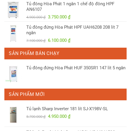
Tủ đông Hòa Phát 1 ngăn 1 chế độ đông HPF
4.150.000 ₫.
là:
AN6107
3.300.000 ₫.
Giá
Giá
3.750.000
₫
4.900.000
₫
gốc
hiện
Tủ đông đứng Hòa Phát HPF UAH6208 208 lít 7
là:
tại
ngăn
4.900.000 ₫.
là:
Giá
Giá
6.100.000
₫
7.100.000
₫
3.750.000 ₫.
gốc
hiện
là:
tại
SẢN PHẨM BÁN CHẠY
7.100.000 ₫.
là:
6.100.000 ₫.
Tủ đông đứng Hòa Phát HUF 350SR1 147 lít 5 ngăn
SẢN PHẨM MỚI
Tủ lạnh Sharp Inverter 181 lít SJ-X198V-SL
Giá
Giá
4.950.000
₫
5.700.000
₫
gốc
hiện
là:
tại