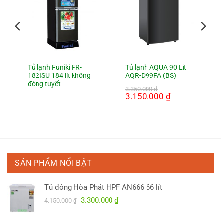
Tủ lạnh Funiki FR-
Tủ lạnh AQUA 90 Lít
182ISU 184 lít không
AQR-D99FA (BS)
đóng tuyết
3.350.000
₫
Giá
3.150.000
₫
Giá
gốc
hiện
là:
tại
3.350.000 ₫.
là:
3.150.000 ₫.
SẢN PHẨM NỔI BẬT
Tủ đông Hòa Phát HPF AN666 66 lít
Giá
Giá
3.300.000
₫
4.150.000
₫
gốc
hiện
là:
tại