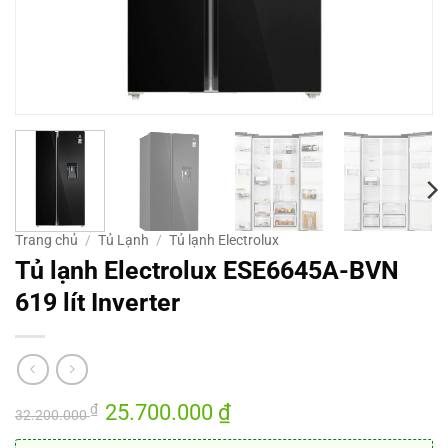
Trang chủ
/
Tủ Lạnh
/
Tủ lạnh Electrolux
Tủ lạnh Electrolux ESE6645A-BVN
619 lít Inverter
Giá
25.700.000
₫
Giá
₫
32.200.000
gốc
hiện
là:
tại