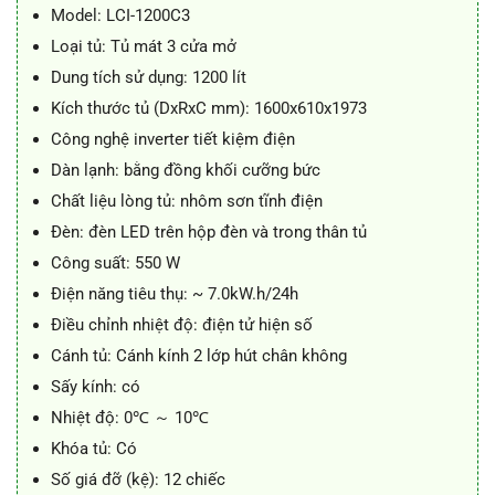
38.500.000 ₫.
là:
Model: LCI-1200C3
34.900.000 ₫.
Loại tủ: Tủ mát 3 cửa mở
Dung tích sử dụng: 1200 lít
Kích thước tủ (DxRxC mm): 1600x610x1973
Công nghệ inverter tiết kiệm điện
Dàn lạnh: bằng đồng khối cưỡng bức
Chất liệu lòng tủ: nhôm sơn tĩnh điện
Đèn: đèn LED trên hộp đèn và trong thân tủ
Công suất: 550 W
Điện năng tiêu thụ: ~ 7.0kW.h/24h
Điều chỉnh nhiệt độ: điện tử hiện số
Cánh tủ: Cánh kính 2 lớp hút chân không
Sấy kính: có
Nhiệt độ: 0℃ ～ 10℃
Khóa tủ: Có
Số giá đỡ (kệ): 12 chiếc