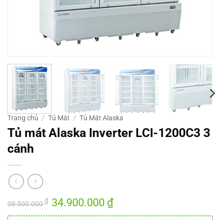
Trang chủ
/
Tủ Mát
/
Tủ Mát Alaska
Tủ mát Alaska Inverter LCI-1200C3 3
cánh
Giá
34.900.000
₫
Giá
₫
38.500.000
gốc
hiện
là:
tại