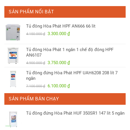
SẢN PHẨM NỔI BẬT
Tủ đông Hòa Phát HPF AN666 66 lít
Giá
Giá
3.300.000
₫
4.150.000
₫
gốc
hiện
là:
tại
Tủ đông Hòa Phát 1 ngăn 1 chế độ đông HPF
4.150.000 ₫.
là:
AN6107
3.300.000 ₫.
Giá
Giá
3.750.000
₫
4.900.000
₫
gốc
hiện
Tủ đông đứng Hòa Phát HPF UAH6208 208 lít 7
là:
tại
ngăn
4.900.000 ₫.
là:
Giá
Giá
6.100.000
₫
7.100.000
₫
3.750.000 ₫.
gốc
hiện
là:
tại
SẢN PHẨM BÁN CHẠY
7.100.000 ₫.
là:
6.100.000 ₫.
Tủ đông đứng Hòa Phát HUF 350SR1 147 lít 5 ngăn