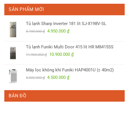
SẢN PHẨM MỚI
Tủ lạnh Sharp Inverter 181 lít SJ-X198V-SL
Giá
Giá
4.950.000
₫
5.700.000
₫
gốc
hiện
là:
tại
Tủ lạnh Funiki Multi Door 415 lít HR M8415SS
5.700.000 ₫.
là:
Giá
Giá
10.900.000
₫
4.950.000 ₫.
11.900.000
₫
gốc
hiện
là:
tại
Máy lọc không khí Funiki HAP4001U (≤ 40m2)
11.900.000 ₫.
là:
Giá
Giá
4.500.000
₫
5.000.000
₫
10.900.000 ₫.
gốc
hiện
là:
tại
5.000.000 ₫.
là:
BẢN ĐỒ
4.500.000 ₫.