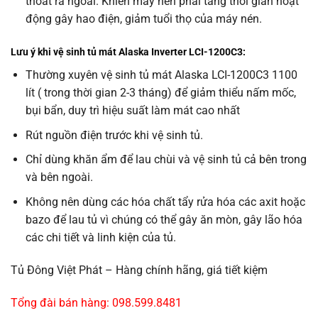
thoát ra ngoài. Khiến máy nén phải tăng thời gian hoạt
động gây hao điện, giảm tuổi thọ của máy nén.
Lưu ý khi vệ sinh tủ mát Alaska Inverter LCI-1200C3:
Thường xuyên vệ sinh tủ mát Alaska LCI-1200C3 1100
lít ( trong thời gian 2-3 tháng) để giảm thiểu nấm mốc,
bụi bẩn, duy trì hiệu suất làm mát cao nhất
Rút nguồn điện trước khi vệ sinh tủ.
Chỉ dùng khăn ẩm để lau chùi và vệ sinh tủ cả bên trong
và bên ngoài.
Không nên dùng các hóa chất tẩy rửa hóa các axit hoặc
bazo để lau tủ vì chúng có thể gây ăn mòn, gây lão hóa
các chi tiết và linh kiện của tủ.
Tủ Đông Việt Phát – Hàng chính hãng, giá tiết kiệm
Tổng đài bán hàng: 098.599.8481