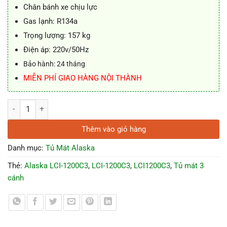
Chân bánh xe chịu lực
Gas lạnh: R134a
Trọng lượng: 157 kg
Điện áp: 220v/50Hz
Bảo hành: 24 tháng
MIỄN PHÍ GIAO HÀNG NỘI THÀNH
Tủ mát Alaska Inverter LCI-1200C3 3 cánh số lượng
Thêm vào giỏ hàng
Danh mục:
Tủ Mát Alaska
Thẻ:
Alaska LCI-1200C3
,
LCI-1200C3
,
LCI1200C3
,
Tủ mát 3
cánh