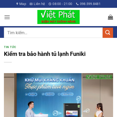
Bỏ
Map
Liên hệ
08:00 - 21:00
098.599.8481
qua
nội
dung
Tìm
kiếm:
TIN TỨC
Kiểm tra bảo hành tủ lạnh Funiki