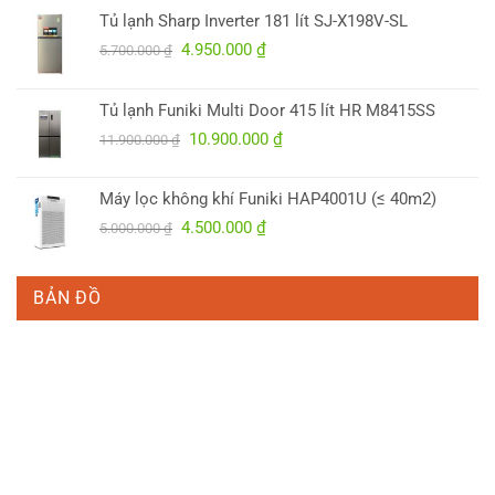
Tủ lạnh Sharp Inverter 181 lít SJ-X198V-SL
Giá
Giá
4.950.000
₫
5.700.000
₫
gốc
hiện
là:
tại
Tủ lạnh Funiki Multi Door 415 lít HR M8415SS
5.700.000 ₫.
là:
Giá
Giá
10.900.000
₫
4.950.000 ₫.
11.900.000
₫
gốc
hiện
là:
tại
Máy lọc không khí Funiki HAP4001U (≤ 40m2)
11.900.000 ₫.
là:
Giá
Giá
4.500.000
₫
5.000.000
₫
10.900.000 ₫.
gốc
hiện
là:
tại
5.000.000 ₫.
là:
BẢN ĐỒ
4.500.000 ₫.