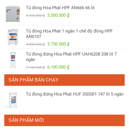
Tủ đông Hòa Phát HPF AN666 66 lít
Giá
Giá
3.300.000
₫
4.150.000
₫
gốc
hiện
là:
tại
Tủ đông Hòa Phát 1 ngăn 1 chế độ đông HPF
4.150.000 ₫.
là:
AN6107
3.300.000 ₫.
Giá
Giá
3.750.000
₫
4.900.000
₫
gốc
hiện
Tủ đông đứng Hòa Phát HPF UAH6208 208 lít 7
là:
tại
ngăn
4.900.000 ₫.
là:
Giá
Giá
6.100.000
₫
7.100.000
₫
3.750.000 ₫.
gốc
hiện
là:
tại
SẢN PHẨM BÁN CHẠY
7.100.000 ₫.
là:
6.100.000 ₫.
Tủ đông đứng Hòa Phát HUF 350SR1 147 lít 5 ngăn
SẢN PHẨM MỚI