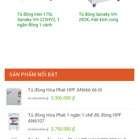
Tủ đông mini 175L
Tủ đông Sanaky VH-
Sanaky VH-225HY2, 1
282K, mặt kính cong
ngăn đông 1 cánh
0 ₫.
SẢN PHẨM NỔI BẬT
Tủ đông Hòa Phát HPF AN666 66 lít
Giá
Giá
3.300.000
₫
4.150.000
₫
gốc
hiện
là:
tại
Tủ đông Hòa Phát 1 ngăn 1 chế độ đông HPF
4.150.000 ₫.
là:
AN6107
3.300.000 ₫.
Giá
Giá
3.750.000
₫
4.900.000
₫
gốc
hiện