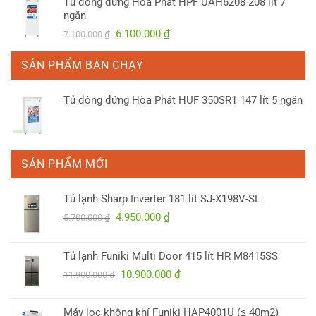
Tủ đông đứng Hòa Phát HPF UAH6208 208 lít 7
là:
tại
ngăn
4.900.000 ₫.
là:
Giá
Giá
6.100.000
₫
7.100.000
₫
3.750.000 ₫.
gốc
hiện
là:
tại
SẢN PHẨM BÁN CHẠY
7.100.000 ₫.
là:
6.100.000 ₫.
Tủ đông đứng Hòa Phát HUF 350SR1 147 lít 5 ngăn
SẢN PHẨM MỚI
Tủ lạnh Sharp Inverter 181 lít SJ-X198V-SL
Giá
Giá
4.950.000
₫
5.700.000
₫
gốc
hiện
là:
tại
Tủ lạnh Funiki Multi Door 415 lít HR M8415SS
5.700.000 ₫.
là:
Giá
Giá
10.900.000
₫
4.950.000 ₫.
11.900.000
₫
gốc
hiện
là:
tại
Máy lọc không khí Funiki HAP4001U (≤ 40m2)