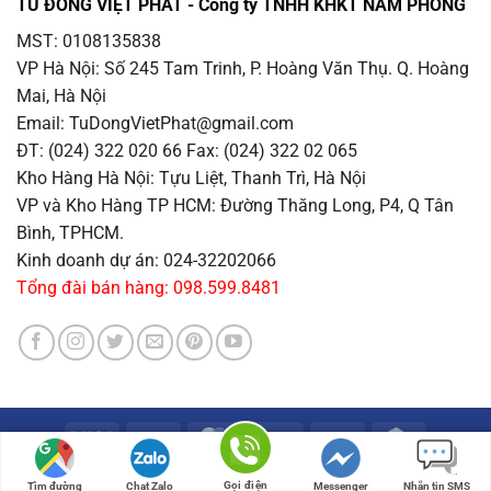
TỦ ĐÔNG VIỆT PHÁT - Công ty TNHH KHKT NAM PHONG
MST: 0108135838
VP Hà Nội
: Số 245 Tam Trinh, P. Hoàng Văn Thụ. Q. Hoàng
Mai, Hà Nội
Email
: TuDongVietPhat@gmail.com
ĐT: (024) 322 020 66 Fax: (024) 322 02 065
Kho Hàng Hà Nội
: Tựu Liệt, Thanh Trì, Hà Nội
VP và Kho Hàng TP HCM
: Đường Thăng Long, P4, Q Tân
Bình, TPHCM.
Kinh doanh dự án: 024-32202066
Tổng đài bán hàng: 098.599.8481
Visa
PayPal
MasterCard
Cash
Atm
Credit
On
Card
Copyright 2026 ©
www.TudongVietPhat.com
Delivery
Gọi điện
Tìm đường
Chat Zalo
Messenger
Nhắn tin SMS