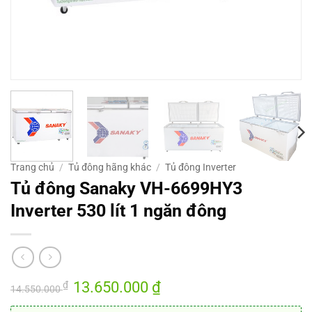
Trang chủ
/
Tủ đông hãng khác
/
Tủ đông Inverter
Tủ đông Sanaky VH-6699HY3
Inverter 530 lít 1 ngăn đông
Giá
13.650.000
₫
Giá
₫
14.550.000
gốc
hiện
là:
tại