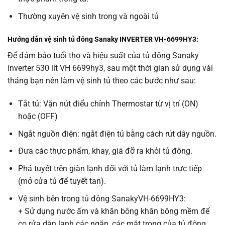
Thường xuyên vệ sinh trong và ngoài tủ
Hướng dẫn vệ sinh tủ đông Sanaky INVERTER VH-6699HY3:
Để đảm bảo tuổi thọ và hiệu suất của tủ đông Sanaky
inverter 530 lít VH 6699hy3, sau một thời gian sử dụng vài
tháng bạn nên làm vệ sinh tủ theo các bước như sau:
Tắt tủ: Vặn nút điểu chỉnh Thermostar từ vị trí (ON)
hoặc (OFF)
Ngắt nguồn điện: ngắt điện tủ bằng cách rút dây nguồn.
Đưa các thực phẩm, khay, giá đỡ ra khỏi tủ đông.
Phá tuyết trên giàn lạnh đối với tủ làm lạnh trực tiếp
(mở cửa tủ để tuyết tan).
Vệ sinh bên trong tủ đông SanakyVH-6699HY3:
+ Sử dụng nước ấm và khăn bông khăn bông mềm để
cọ rửa dàn lạnh các ngăn, các mặt trong của tủ đông,