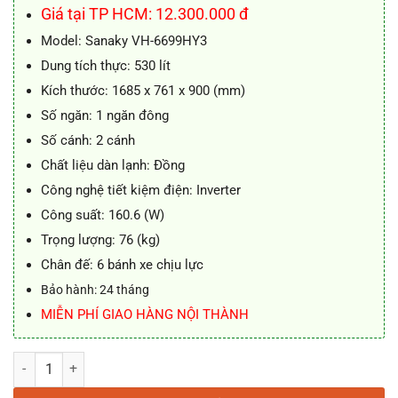
14.550.000 ₫.
là:
Giá tại TP HCM: 12.300.000 đ
13.650.000 ₫.
Model: Sanaky VH-6699HY3
Dung tích thực: 530 lít
Kích thước: 1685 x 761 x 900 (mm)
Số ngăn: 1 ngăn đông
Số cánh: 2 cánh
Chất liệu dàn lạnh: Đồng
Công nghệ tiết kiệm điện: Inverter
Công suất: 160.6 (W)
Trọng lượng: 76 (kg)
Chân đế: 6 bánh xe chịu lực
Bảo hành: 24 tháng
MIỄN PHÍ GIAO HÀNG NỘI THÀNH
Tủ đông Sanaky VH-6699HY3 Inverter 530 lít 1 ngăn đông số lượng