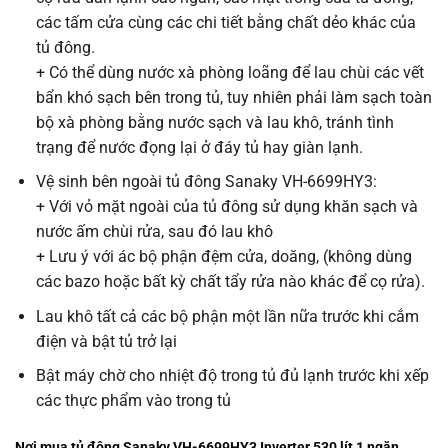
các tấm cửa cùng các chi tiết bằng chất dẻo khác của
tủ đông.
+ Có thể dùng nước xà phòng loãng để lau chùi các vết
bẩn khó sạch bên trong tủ, tuy nhiên phải làm sạch toàn
bộ xà phòng bằng nước sạch và lau khô, tránh tình
trạng để nước đọng lại ở đáy tủ hay giàn lạnh.
Vệ sinh bên ngoài tủ đông Sanaky VH-6699HY3:
+ Với vỏ mặt ngoài của tủ đông sử dụng khăn sạch và
nước ấm chùi rửa, sau đó lau khô
+ Lưu ý với ác bộ phận đệm cửa, doăng, (không dùng
các bazo hoặc bất kỳ chất tẩy rửa nào khác để cọ rửa).
Lau khô tất cả các bộ phận một lần nữa trước khi cắm
điện và bật tủ trở lại
Bật máy chờ cho nhiệt độ trong tủ đủ lạnh trước khi xếp
các thực phẩm vào trong tủ
Nơi mua tủ đông Sanaky VH-6699HY3 Inverter 530 lít 1 ngăn