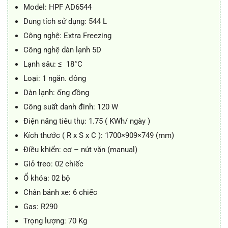
14.200.000 ₫.
là:
Model: HPF AD6544
10.800.000 ₫.
Dung tích sử dụng: 544 L
Công nghệ: Extra Freezing
Công nghệ dàn lạnh 5D
Lạnh sâu: ≤ ­ 18°C
Loại: 1 ngăn. đông
Dàn lạnh: ống đồng
Công suất danh đinh: 120 W
Điện năng tiêu thụ: 1.75 ( KWh/ ngày )
Kích thước ( R x S x C ): 1700×909×749 (mm)
Điều khiển: cơ – nút vặn (manual)
Giỏ treo: 02 chiếc
Ổ khóa: 02 bộ
Chân bánh xe: 6 chiếc
Gas: R290
Trọng lượng: 70 Kg