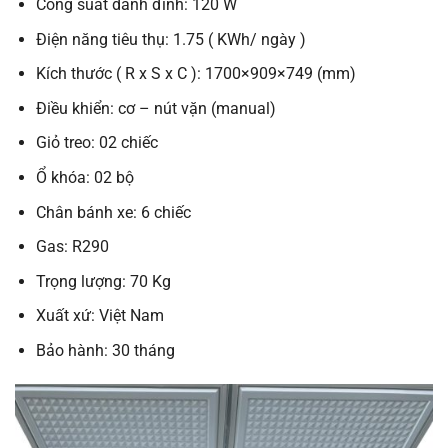
Công suất danh đinh: 120 W
Điện năng tiêu thụ: 1.75 ( KWh/ ngày )
Kích thước ( R x S x C ): 1700×909×749 (mm)
Điều khiển: cơ – nút vặn (manual)
Giỏ treo: 02 chiếc
Ổ khóa: 02 bộ
Chân bánh xe: 6 chiếc
Gas: R290
Trọng lượng: 70 Kg
Xuất xứ: Việt Nam
Bảo hành: 30 tháng