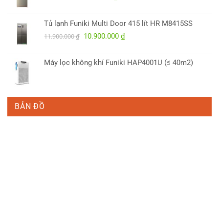
gốc
hiện
là:
tại
Tủ lạnh Funiki Multi Door 415 lít HR M8415SS
5.700.000 ₫.
là:
Giá
Giá
10.900.000
₫
4.950.000 ₫.
11.900.000
₫
gốc
hiện
là:
tại
Máy lọc không khí Funiki HAP4001U (≤ 40m2)
11.900.000 ₫.
là:
10.900.000 ₫.
BẢN ĐỒ