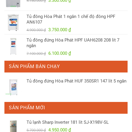
3.300.000
₫
4.150.000
₫
gốc
hiện
là:
tại
Tủ đông Hòa Phát 1 ngăn 1 chế độ đông HPF
4.150.000 ₫.
là:
AN6107
3.300.000 ₫.
Giá
Giá
3.750.000
₫
4.900.000
₫
gốc
hiện
Tủ đông đứng Hòa Phát HPF UAH6208 208 lít 7
là:
tại
ngăn
4.900.000 ₫.
là:
Giá
Giá
6.100.000
₫
7.100.000
₫
3.750.000 ₫.
gốc
hiện
là:
tại
SẢN PHẨM BÁN CHẠY
7.100.000 ₫.
là:
6.100.000 ₫.
Tủ đông đứng Hòa Phát HUF 350SR1 147 lít 5 ngăn
SẢN PHẨM MỚI
Tủ lạnh Sharp Inverter 181 lít SJ-X198V-SL
Giá
Giá
4.950.000
₫
5.700.000
₫