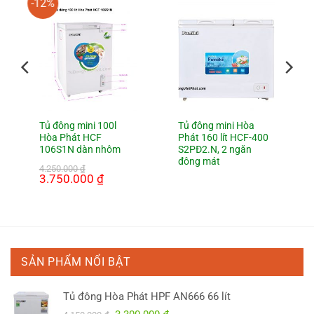
-12%
Tủ đông mini 100l
Tủ đông mini Hòa
Hòa Phát HCF
Phát 160 lít HCF-400
106S1N dàn nhôm
S2PĐ2.N, 2 ngăn
đông mát
4.250.000
₫
Giá
3.750.000
₫
Giá
gốc
hiện
là:
tại
4.250.000 ₫.
là:
3.750.000 ₫.
SẢN PHẨM NỔI BẬT
Tủ đông Hòa Phát HPF AN666 66 lít
Giá
Giá