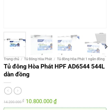
Trang chủ
/
Tủ Đông Hòa Phát
/
Tủ đông Hòa Phát 1 ngăn đông
Tủ đông Hòa Phát HPF AD6544 544L
dàn đồng
Giá
10.800.000
₫
Giá
₫
14.200.000
gốc
hiện
là:
tại