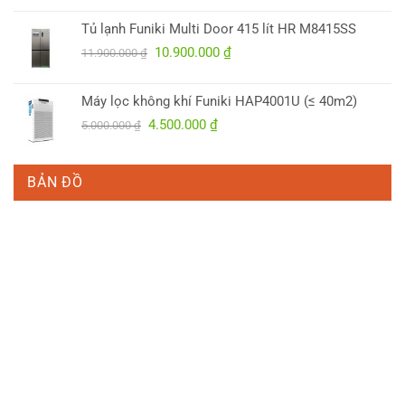
là:
tại
Tủ lạnh Funiki Multi Door 415 lít HR M8415SS
5.700.000 ₫.
là:
Giá
Giá
10.900.000
₫
4.950.000 ₫.
11.900.000
₫
gốc
hiện
là:
tại
Máy lọc không khí Funiki HAP4001U (≤ 40m2)
11.900.000 ₫.
là:
Giá
Giá
4.500.000
₫
5.000.000
₫
10.900.000 ₫.
gốc
hiện
là:
tại
5.000.000 ₫.
là:
BẢN ĐỒ
4.500.000 ₫.