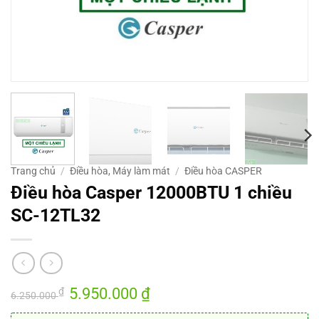
Trang chủ
/
Điều hòa, Máy làm mát
/
Điều hòa CASPER
Điều hòa Casper 12000BTU 1 chiều
SC-12TL32
Giá
5.950.000
₫
Giá
₫
6.250.000
gốc
hiện
là:
tại