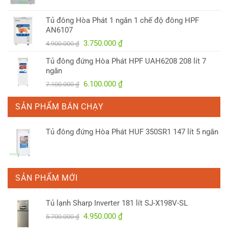
gốc
hiện
là:
tại
Tủ đông Hòa Phát 1 ngăn 1 chế độ đông HPF
4.150.000 ₫.
là:
AN6107
3.300.000 ₫.
Giá
Giá
3.750.000
₫
4.900.000
₫
gốc
hiện
Tủ đông đứng Hòa Phát HPF UAH6208 208 lít 7
là:
tại
ngăn
4.900.000 ₫.
là:
Giá
Giá
6.100.000
₫
7.100.000
₫
3.750.000 ₫.
gốc
hiện
là:
tại
SẢN PHẨM BÁN CHẠY
7.100.000 ₫.
là:
6.100.000 ₫.
Tủ đông đứng Hòa Phát HUF 350SR1 147 lít 5 ngăn
SẢN PHẨM MỚI
Tủ lạnh Sharp Inverter 181 lít SJ-X198V-SL
Giá
Giá
4.950.000
₫
5.700.000
₫
gốc
hiện