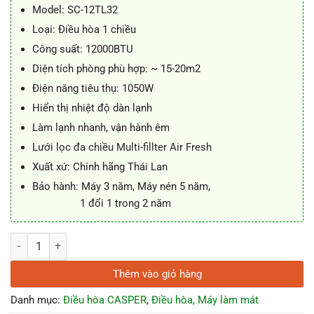
6.250.000 ₫.
là:
Model: SC-12TL32
5.950.000 ₫.
Loại: Điều hòa 1 chiều
Công suất: 12000BTU
Diện tích phòng phù hợp: ~ 15-20m2
Điện năng tiêu thụ: 1050W
Hiển thị nhiệt độ dàn lạnh
Làm lạnh nhanh, vận hành êm
Lưới lọc
đa chiều Multi-fillter Air Fresh
Xuất xứ: Chính hãng Thái Lan
Bảo hành: Máy 3 năm, Máy nén 5 năm,
1 đổi 1 trong 2 năm
Điều hòa Casper 12000BTU 1 chiều SC-12TL32 số lượng
Thêm vào giỏ hàng
Danh mục:
Điều hòa CASPER
,
Điều hòa, Máy làm mát