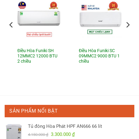
Điều Hòa Funiki SH
Điều Hòa Funiki SC
12MMC2 12000 BTU
09MMC2 9000 BTU 1
2 chiều
chiều
0 ₫.
SẢN PHẨM NỔI BẬT
Tủ đông Hòa Phát HPF AN666 66 lít
Giá
Giá
3.300.000
₫
4.150.000
₫