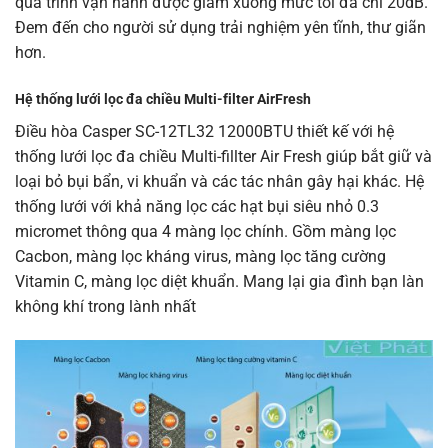
quá trình vận hành được giảm xuống mức tối đa chỉ 20dB.
Đem đến cho người sử dụng trải nghiệm yên tĩnh, thư giãn
hơn.
Hệ thống lưới lọc đa chiều Multi-filter AirFresh
Điều hòa Casper SC-12TL32 12000BTU thiết kế với hệ
thống lưới lọc đa chiều Multi-fillter Air Fresh giúp bắt giữ và
loại bỏ bụi bẩn, vi khuẩn và các tác nhân gây hại khác. Hệ
thống lưới với khả năng lọc các hạt bụi siêu nhỏ 0.3
micromet thông qua 4 màng lọc chính. Gồm màng lọc
Cacbon, màng lọc kháng virus, màng lọc tăng cường
Vitamin C, màng lọc diệt khuẩn. Mang lại gia đình bạn làn
không khí trong lành nhất