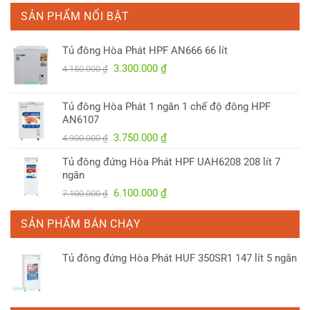
SẢN PHẨM NỔI BẬT
Tủ đông Hòa Phát HPF AN666 66 lít
Giá
Giá
3.300.000
₫
4.150.000
₫
gốc
hiện
là:
tại
Tủ đông Hòa Phát 1 ngăn 1 chế độ đông HPF
4.150.000 ₫.
là:
AN6107
3.300.000 ₫.
Giá
Giá
3.750.000
₫
4.900.000
₫
gốc
hiện
Tủ đông đứng Hòa Phát HPF UAH6208 208 lít 7
là:
tại
ngăn
4.900.000 ₫.
là:
Giá
Giá
6.100.000
₫
7.100.000
₫
3.750.000 ₫.
gốc
hiện
là:
tại
SẢN PHẨM BÁN CHẠY
7.100.000 ₫.
là:
6.100.000 ₫.
Tủ đông đứng Hòa Phát HUF 350SR1 147 lít 5 ngăn