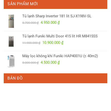
SẢN PHẨM MỚI
Tủ lạnh Sharp Inverter 181 lít SJ-X198V-SL
Giá
Giá
4.950.000
₫
5.700.000
₫
gốc
hiện
là:
tại
Tủ lạnh Funiki Multi Door 415 lít HR M8415SS
5.700.000 ₫.
là:
Giá
Giá
10.900.000
₫
4.950.000 ₫.
11.900.000
₫
gốc
hiện
là:
tại
Máy lọc không khí Funiki HAP4001U (≤ 40m2)
11.900.000 ₫.
là:
Giá
Giá
4.500.000
₫
5.000.000
₫
10.900.000 ₫.
gốc
hiện
là:
tại
5.000.000 ₫.
là:
BẢN ĐỒ
4.500.000 ₫.