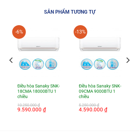
SẢN PHẨM TƯƠNG TỰ
-6%
-13%
Điều hòa Sanaky SNK-
Điều hòa Sanaky SNK-
18CMA 18000BTU 1
09CMA 9000BTU 1
chiều
chiều
10.250.000
₫
5.250.000
₫
Giá
9.590.000
₫
Giá
Giá
4.590.000
₫
Giá
gốc
hiện
gốc
hiện
là:
tại
là:
tại
10.250.000 ₫.
là:
5.250.000 ₫.
là:
9.590.000 ₫.
4.590.000 ₫.