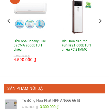
Điều hòa Sanaky SNK-
Điều hòa tủ đứng
09CMA 9000BTU 1
Funiki 21.000BTU 1
chiều
chiều FC 21MMC
5.250.000
₫
Giá
4.590.000
₫
Giá
gốc
hiện
là:
tại
5.250.000 ₫.
là:
4.590.000 ₫.
SẢN PHẨM NỔI BẬT
Tủ đông Hòa Phát HPF AN666 66 lít
Giá
Giá
3.300.000
₫
4.150.000
₫