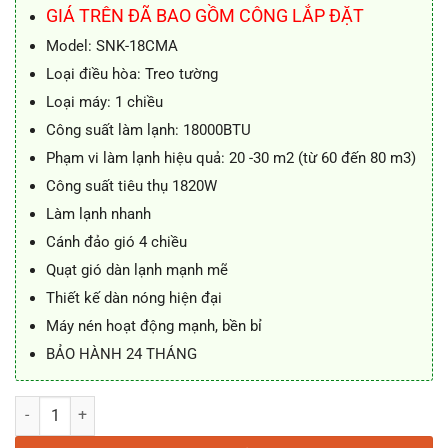
10.250.000 ₫.
là:
GIÁ TRÊN ĐÃ BAO GỒM CÔNG LẮP ĐẶT
9.590.000 ₫.
Model: SNK-18CMA
Loại điều hòa: Treo tường
Loại máy: 1 chiều
Công suất làm lạnh: 18000BTU
Phạm vi làm lạnh hiệu quả: 20 -30 m2 (từ 60 đến 80 m3)
Công suất tiêu thụ 1820W
Làm lạnh nhanh
Cánh đảo gió 4 chiều
Quạt gió dàn lạnh mạnh mẽ
Thiết kế dàn nóng hiện đại
Máy nén hoạt động mạnh, bền bỉ
BẢO HÀNH 24 THÁNG
Điều hòa Sanaky SNK-18CMA 18000BTU 1 chiều số lượng