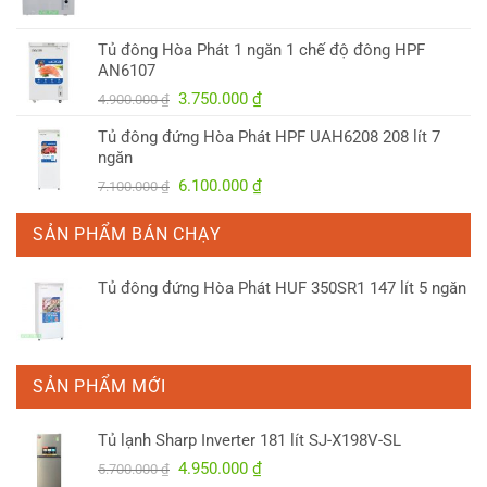
gốc
hiện
là:
tại
Tủ đông Hòa Phát 1 ngăn 1 chế độ đông HPF
4.150.000 ₫.
là:
AN6107
3.300.000 ₫.
Giá
Giá
3.750.000
₫
4.900.000
₫
gốc
hiện
Tủ đông đứng Hòa Phát HPF UAH6208 208 lít 7
là:
tại
ngăn
4.900.000 ₫.
là:
Giá
Giá
6.100.000
₫
7.100.000
₫
3.750.000 ₫.
gốc
hiện
là:
tại
SẢN PHẨM BÁN CHẠY
7.100.000 ₫.
là:
6.100.000 ₫.
Tủ đông đứng Hòa Phát HUF 350SR1 147 lít 5 ngăn
SẢN PHẨM MỚI
Tủ lạnh Sharp Inverter 181 lít SJ-X198V-SL
Giá
Giá
4.950.000
₫
5.700.000
₫