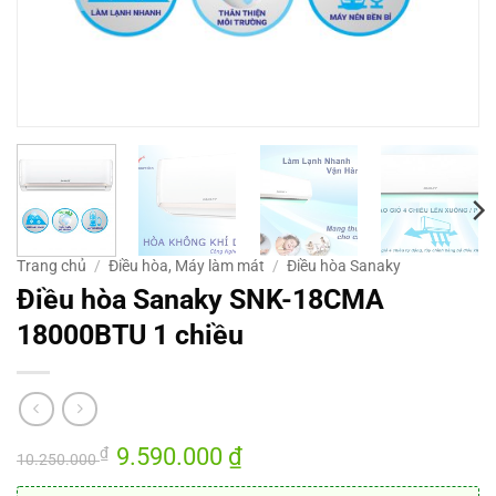
Trang chủ
/
Điều hòa, Máy làm mát
/
Điều hòa Sanaky
Điều hòa Sanaky SNK-18CMA
18000BTU 1 chiều
Giá
9.590.000
₫
Giá
₫
10.250.000
gốc
hiện
là:
tại