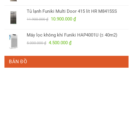
gốc
hiện
là:
tại
Tủ lạnh Funiki Multi Door 415 lít HR M8415SS
5.700.000 ₫.
là:
Giá
Giá
10.900.000
₫
4.950.000 ₫.
11.900.000
₫
gốc
hiện
là:
tại
Máy lọc không khí Funiki HAP4001U (≤ 40m2)
11.900.000 ₫.
là:
Giá
Giá
4.500.000
₫
5.000.000
₫
10.900.000 ₫.
gốc
hiện
là:
tại
5.000.000 ₫.
là:
BẢN ĐỒ
4.500.000 ₫.