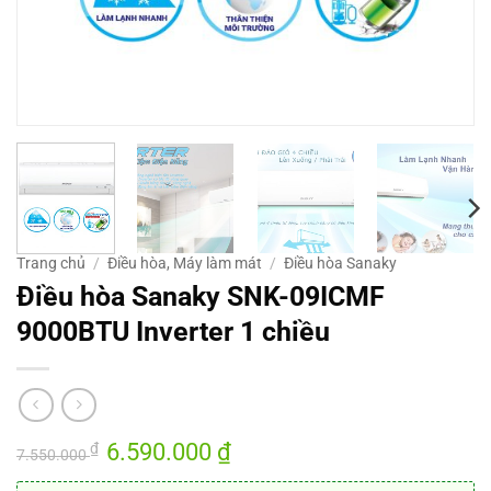
Trang chủ
/
Điều hòa, Máy làm mát
/
Điều hòa Sanaky
Điều hòa Sanaky SNK-09ICMF
9000BTU Inverter 1 chiều
Giá
6.590.000
₫
Giá
₫
7.550.000
gốc
hiện
là:
tại