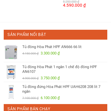
5.250.000
₫
Giá
4.590.000
₫
Giá
gốc
hiện
là:
tại
5.250.000 ₫.
là:
4.590.000 ₫.
SẢN PHẨM NỔI BẬT
Tủ đông Hòa Phát HPF AN666 66 lít
Giá
Giá
3.300.000
₫
4.150.000
₫
gốc
hiện
là:
tại
Tủ đông Hòa Phát 1 ngăn 1 chế độ đông HPF
4.150.000 ₫.
là:
AN6107
3.300.000 ₫.
Giá
Giá
3.750.000
₫
4.900.000
₫
gốc
hiện
Tủ đông đứng Hòa Phát HPF UAH6208 208 lít 7
là:
tại
ngăn
4.900.000 ₫.
là:
Giá
Giá
6.100.000
₫
7.100.000
₫
3.750.000 ₫.
gốc
hiện
là:
tại
SẢN PHẨM BÁN CHẠY