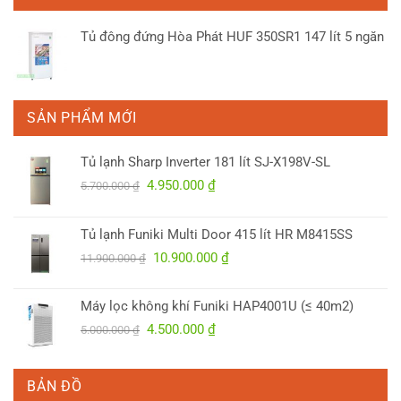
7.100.000 ₫.
là:
6.100.000 ₫.
Tủ đông đứng Hòa Phát HUF 350SR1 147 lít 5 ngăn
SẢN PHẨM MỚI
Tủ lạnh Sharp Inverter 181 lít SJ-X198V-SL
Giá
Giá
4.950.000
₫
5.700.000
₫
gốc
hiện
là:
tại
Tủ lạnh Funiki Multi Door 415 lít HR M8415SS
5.700.000 ₫.
là:
Giá
Giá
10.900.000
₫
4.950.000 ₫.
11.900.000
₫
gốc
hiện
là:
tại
Máy lọc không khí Funiki HAP4001U (≤ 40m2)
11.900.000 ₫.
là:
Giá
Giá
4.500.000
₫
5.000.000
₫
10.900.000 ₫.
gốc
hiện
là:
tại
5.000.000 ₫.
là:
BẢN ĐỒ