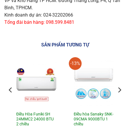
VP và Kho Hàng TP HCM: Đường Thăng Long, P4, Q Tân
Bình, TPHCM.
Kinh doanh dự án: 024-32202066
Tổng đài bán hàng: 098.599.8481
SẢN PHẨM TƯƠNG TỰ
-13%
Điều Hòa Funiki SH
Điều hòa Sanaky SNK-
24MMC2 24000 BTU
09CMA 9000BTU 1
2 chiều
chiều