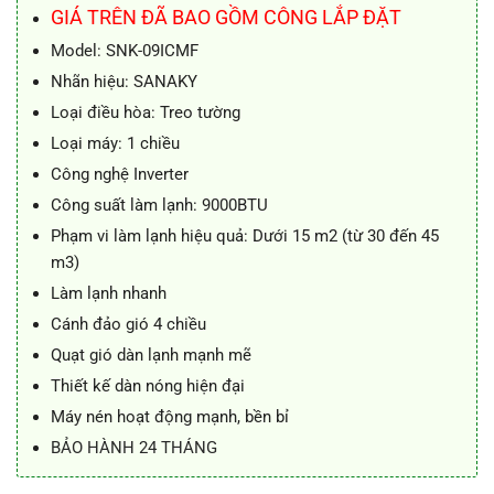
7.550.000 ₫.
là:
GIÁ TRÊN ĐÃ BAO GỒM CÔNG LẮP ĐẶT
6.590.000 ₫.
Model: SNK-09ICMF
Nhãn hiệu: SANAKY
Loại điều hòa: Treo tường
Loại máy: 1 chiều
Công nghệ Inverter
Công suất làm lạnh: 9000BTU
Phạm vi làm lạnh hiệu quả: Dưới 15 m2 (từ 30 đến 45
m3)
Làm lạnh nhanh
Cánh đảo gió 4 chiều
Quạt gió dàn lạnh mạnh mẽ
Thiết kế dàn nóng hiện đại
Máy nén hoạt động mạnh, bền bỉ
BẢO HÀNH 24 THÁNG