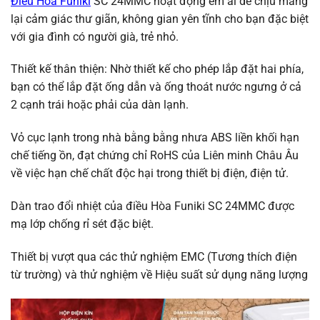
Điều Hòa Funiki
SC 24MMC hoạt động êm ái dễ chịu mang
lại cảm giác thư giãn, không gian yên tĩnh cho bạn đặc biệt
với gia đình có người già, trẻ nhỏ.
Thiết kế thân thiện: Nhờ thiết kế cho phép lắp đặt hai phía,
bạn có thể lắp đặt ống dẫn và ống thoát nước ngưng ở cả
2 cạnh trái hoặc phải của dàn lạnh.
Vỏ cục lạnh trong nhà bằng bằng nhưa ABS liền khối hạn
chế tiếng ồn, đạt chứng chỉ RoHS của Liên minh Châu Âu
về việc hạn chế chất độc hại trong thiết bị điện, điện tử.
Dàn trao đổi nhiệt của điều Hòa Funiki SC 24MMC được
mạ lớp chống rỉ sét đặc biệt.
Thiết bị vượt qua các thử nghiệm EMC (Tương thích điện
từ trường) và thử nghiệm về Hiệu suất sử dụng năng lượng