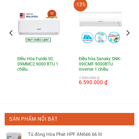
-13%
Điều Hòa Funiki SC
Điều hòa Sanaky SNK-
09MMC2 9000 BTU 1
09ICMF 9000BTU
chiều
Inverter 1 chiều
7.550.000
₫
Giá
6.590.000
₫
Giá
gốc
hiện
là:
tại
7.550.000 ₫.
là:
6.590.000 ₫.
SẢN PHẨM NỔI BẬT
Tủ đông Hòa Phát HPF AN666 66 lít