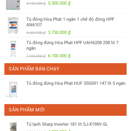
Giá
Giá
3.300.000
₫
4.150.000
₫
gốc
hiện
là:
tại
Tủ đông Hòa Phát 1 ngăn 1 chế độ đông HPF
4.150.000 ₫.
là:
AN6107
3.300.000 ₫.
Giá
Giá
3.750.000
₫
4.900.000
₫
gốc
hiện
Tủ đông đứng Hòa Phát HPF UAH6208 208 lít 7
là:
tại
ngăn
4.900.000 ₫.
là:
Giá
Giá
6.100.000
₫
7.100.000
₫
3.750.000 ₫.
gốc
hiện
là:
tại
SẢN PHẨM BÁN CHẠY
7.100.000 ₫.
là:
6.100.000 ₫.
Tủ đông đứng Hòa Phát HUF 350SR1 147 lít 5 ngăn
SẢN PHẨM MỚI
Tủ lạnh Sharp Inverter 181 lít SJ-X198V-SL