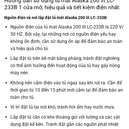
Hướng dẫn sử dụng tủ mát Alaska 200 lít LC-
233B 1 cửa mở, hiệu quả và tiết kiệm điện nhất:
Nguồn điện và nơi lắp đặt tủ mát Alaska 200 lít LC-233B:
Nguồn điện của tủ mát Alaska 200 lít LC-233B là 220 V/
50 HZ. Bởi vậy, tại những nơi có nguồn điện yếu hay
không ổn định, cần sử dụng ổn áp để đảm bảo an toàn
và hiệu quả cho tủ.
Lắp đặt tủ trên bề mặt bằng phảng, tránh đặt nghiêng
có thể ảnh hưởng đến hoạt động của tủ hay gây hỏng
máy nén.
Không nên cắm điện vào tủ ngay sau khi rút ra. Cần để
thời gian từ 10 đến 15 phút mới cắm lại để đảm bảo an
toàn cho tủ.
Vị trí đặt tủ tại nơi khô, tránh hơi ẩm hay nước mưa.
Lắp đặt tủ cần có khe thoáng gió với tường và các vật
dụng đặt kế bên. Tránh đặt gần các nguồn phát nhiệt