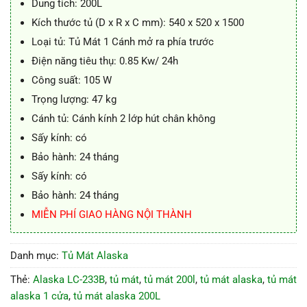
Dung tích: 200L
Kích thước tủ (D x R x C mm): 540 x 520 x 1500
Loại tủ: Tủ Mát 1 Cánh mở ra phía trước
Điện năng tiêu thụ: 0.85 Kw/ 24h
Công suất: 105 W
Trọng lượng: 47 kg
Cánh tủ: Cánh kính 2 lớp hút chân không
Sấy kính: có
Bảo hành: 24 tháng
Sấy kính: có
Bảo hành: 24 tháng
MIỄN PHÍ GIAO HÀNG NỘI THÀNH
Danh mục:
Tủ Mát Alaska
Thẻ:
Alaska LC-233B
,
tủ mát
,
tủ mát 200l
,
tủ mát alaska
,
tủ mát
alaska 1 cửa
,
tủ mát alaska 200L