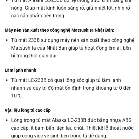
Tủ mát Alaska LC-233B có hệ thống sưởi kính bằng khi
nóng. Giúp mặt kính luôn sáng rõ, giữ nhiệt tốt, nhìn rõ
các sản phẩm bên trong
Máy nén sản xuất theo công nghệ Matsushita Nhật Bản:
Tủ mát 233B sử dụng máy nén sản xuất theo công nghệ
Matsushita của Nhật Bản giúp tủ hoạt động êm ái, bền
bỉ trong thời gian dài
Làm lạnh nhanh
Tủ mát LC-233B có quạt lồng sóc giúp tủ làm lạnh
nhanh và duy trì độ mát ổn định trong khoảng từ 0 đến
10℃.
Vật liệu lòng tủ cao cấp
Lòng trong tủ mát Alaska LC-233B đúc bằng nhựa ABS
cao cấp, ít bám bẩn, tiện lau chùi. Thiết kế lỗ thoát nước
giúp công việc vệ sinh bên trong tủ dễ dàng.