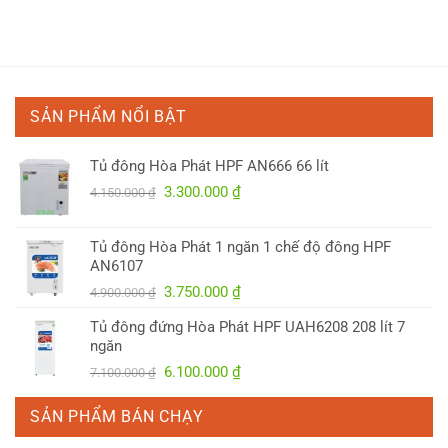
SẢN PHẨM NỔI BẬT
Tủ đông Hòa Phát HPF AN666 66 lít
Giá
Giá
3.300.000
₫
4.150.000
₫
gốc
hiện
là:
tại
Tủ đông Hòa Phát 1 ngăn 1 chế độ đông HPF
4.150.000 ₫.
là:
AN6107
3.300.000 ₫.
Giá
Giá
3.750.000
₫
4.900.000
₫
gốc
hiện
Tủ đông đứng Hòa Phát HPF UAH6208 208 lít 7
là:
tại
ngăn
4.900.000 ₫.
là:
Giá
Giá
6.100.000
₫
7.100.000
₫
3.750.000 ₫.
gốc
hiện
là:
tại
SẢN PHẨM BÁN CHẠY
7.100.000 ₫.
là: