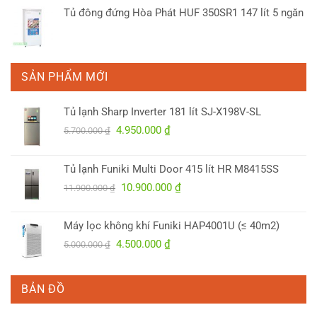
6.100.000 ₫.
Tủ đông đứng Hòa Phát HUF 350SR1 147 lít 5 ngăn
SẢN PHẨM MỚI
Tủ lạnh Sharp Inverter 181 lít SJ-X198V-SL
Giá
Giá
4.950.000
₫
5.700.000
₫
gốc
hiện
là:
tại
Tủ lạnh Funiki Multi Door 415 lít HR M8415SS
5.700.000 ₫.
là:
Giá
Giá
10.900.000
₫
4.950.000 ₫.
11.900.000
₫
gốc
hiện
là:
tại
Máy lọc không khí Funiki HAP4001U (≤ 40m2)
11.900.000 ₫.
là:
Giá
Giá
4.500.000
₫
5.000.000
₫
10.900.000 ₫.
gốc
hiện
là:
tại
5.000.000 ₫.
là:
BẢN ĐỒ
4.500.000 ₫.