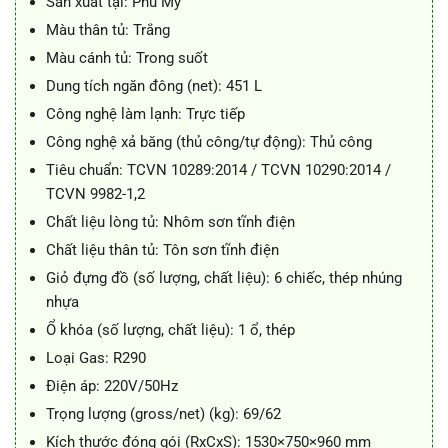
Sản xuất tại: Phú Mỹ
Màu thân tủ: Trắng
Màu cánh tủ: Trong suốt
Dung tích ngăn đông (net): 451 L
Công nghệ làm lạnh: Trực tiếp
Công nghệ xả băng (thủ công/tự động): Thủ công
Tiêu chuẩn: TCVN 10289:2014 / TCVN 10290:2014 /
TCVN 9982-1,2
Chất liệu lòng tủ: Nhôm sơn tĩnh điện
Chất liệu thân tủ: Tôn sơn tĩnh điện
Giỏ đựng đồ (số lượng, chất liệu): 6 chiếc, thép nhúng
nhựa
Ổ khóa (số lượng, chất liệu): 1 ổ, thép
Loại Gas: R290
Điện áp: 220V/50Hz
Trọng lượng (gross/net) (kg): 69/62
Kích thước đóng gói (RxCxS): 1530×750×960 mm