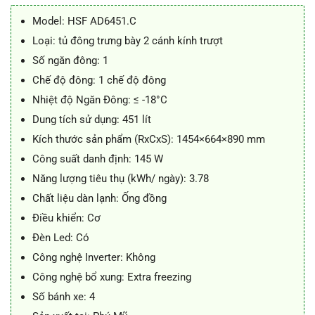
là:
tại
13.800.000 ₫.
là:
Model: HSF AD6451.C
11.500.000 ₫.
Loại: tủ đông trưng bày 2 cánh kính trượt
Số ngăn đông: 1
Chế độ đông: 1 chế độ đông
Nhiệt độ Ngăn Đông: ≤ -18°C
Dung tích sử dụng: 451 lít
Kích thước sản phẩm (RxCxS): 1454×664×890 mm
Công suất danh định: 145 W
Năng lượng tiêu thụ (kWh/ ngày): 3.78
Chất liệu dàn lạnh: Ống đồng
Điều khiển: Cơ
Đèn Led: Có
Công nghệ Inverter: Không
Công nghệ bổ xung: Extra freezing
Số bánh xe: 4