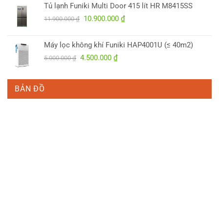
Tủ lạnh Funiki Multi Door 415 lít HR M8415SS
5.700.000 ₫.
là:
Giá
Giá
10.900.000
₫
4.950.000 ₫.
11.900.000
₫
gốc
hiện
là:
tại
Máy lọc không khí Funiki HAP4001U (≤ 40m2)
11.900.000 ₫.
là:
Giá
Giá
4.500.000
₫
5.000.000
₫
10.900.000 ₫.
gốc
hiện
là:
tại
5.000.000 ₫.
là:
BẢN ĐỒ
4.500.000 ₫.