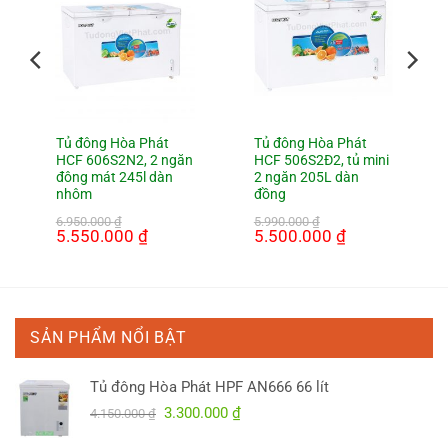
Tủ đông Hòa Phát
Tủ đông Hòa Phát
HCF 606S2N2, 2 ngăn
HCF 506S2Đ2, tủ mini
đông mát 245l dàn
2 ngăn 205L dàn
nhôm
đồng
6.950.000
₫
5.990.000
₫
Giá
5.550.000
₫
Giá
Giá
5.500.000
₫
Giá
gốc
hiện
gốc
hiện
là:
tại
là:
tại
0 ₫.
6.950.000 ₫.
là:
5.990.000 ₫.
là:
5.550.000 ₫.
5.500.000 ₫.
SẢN PHẨM NỔI BẬT
Tủ đông Hòa Phát HPF AN666 66 lít
Giá
Giá
3.300.000
₫
4.150.000
₫
gốc
hiện