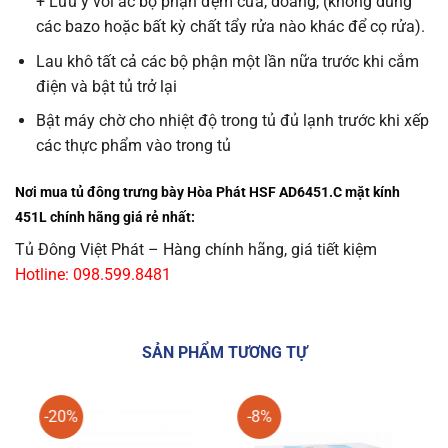
+ Lưu ý với ác bộ phận đệm cửa, doăng, (không dùng
các bazo hoặc bất kỳ chất tẩy rửa nào khác để cọ rửa).
Lau khô tất cả các bộ phận một lần nữa trước khi cắm
điện và bật tủ trở lại
Bật máy chờ cho nhiệt độ trong tủ đủ lạnh trước khi xếp
các thực phẩm vào trong tủ
Nơi mua tủ đông trưng bày Hòa Phát HSF AD6451.C mặt kính
451L chính hãng giá rẻ nhất:
Tủ Đông Việt Phát – Hàng chính hãng, giá tiết kiệm
Hotline: 098.599.8481
SẢN PHẨM TƯƠNG TỰ
-20%
-8%