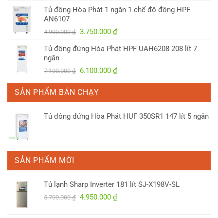
là:
tại
Tủ đông Hòa Phát 1 ngăn 1 chế độ đông HPF
4.150.000 ₫.
là:
AN6107
3.300.000 ₫.
Giá
Giá
3.750.000
₫
4.900.000
₫
gốc
hiện
Tủ đông đứng Hòa Phát HPF UAH6208 208 lít 7
là:
tại
ngăn
4.900.000 ₫.
là:
Giá
Giá
6.100.000
₫
7.100.000
₫
3.750.000 ₫.
gốc
hiện
là:
tại
SẢN PHẨM BÁN CHẠY
7.100.000 ₫.
là:
6.100.000 ₫.
Tủ đông đứng Hòa Phát HUF 350SR1 147 lít 5 ngăn
SẢN PHẨM MỚI
Tủ lạnh Sharp Inverter 181 lít SJ-X198V-SL
Giá
Giá
4.950.000
₫
5.700.000
₫
gốc
hiện
là:
tại