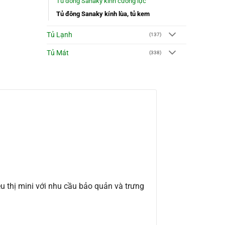
Tủ đông Sanaky kính cường lực
Tủ đông Sanaky kính lùa, tủ kem
Tủ Lạnh
(137)
Tủ Mát
(338)
êu thị mini với nhu cầu bảo quản và trưng