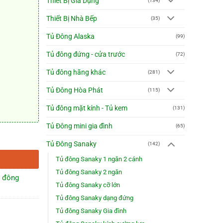
Thiết Bị Gia Dụng
(134)
Thiết Bị Nhà Bếp
(35)
Tủ Đông Alaska
(99)
Tủ đông đứng - cửa trước
(72)
Tủ đông hãng khác
(281)
Tủ Đông Hòa Phát
(115)
Tủ đông mặt kính - Tủ kem
(131)
Tủ Đông mini gia đình
(65)
 lượng
Tủ Đông Sanaky
(142)
Tủ đông Sanaky 1 ngăn 2 cánh
Tủ đông Sanaky 2 ngăn
 đông
Tủ đông Sanaky cỡ lớn
Tủ đông Sanaky dạng đứng
Tủ đông Sanaky Gia đình