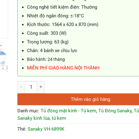
Công nghệ tiết kiệm điện: Thường
Nhiệt độ ngăn đông: ≤-18°C
Kích thước: 1564 x 620 x 870 (mm)
Công suất: 303 (W)
Trọng lượng: 63 (kg)
Chân: 4 bánh xe chịu lực
Bảo hành: 24 tháng
MIỄN PHÍ GIAO HÀNG NỘI THÀNH
Tủ đông Sanaky VH-6899K, mặt kính cong 450 lít dàn đồng số
Thêm vào giỏ hàng
Danh mục:
Tủ đông mặt kính - Tủ kem
,
Tủ Đông Sanaky
,
Tủ
Sanaky kính lùa, tủ kem
Thẻ:
Sanaky VH-6899K