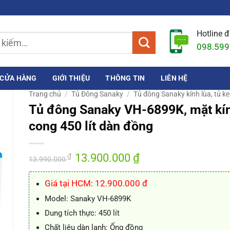
Hotline 
098.599
CỬA HÀNG
GIỚI THIỆU
THÔNG TIN
LIÊN HỆ
Trang chủ
/
Tủ Đông Sanaky
/
Tủ đông Sanaky kính lùa, tủ k
Tủ đông Sanaky VH-6899K, mặt kí
cong 450 lít dàn đồng
Giá
13.900.000
₫
Giá
₫
13.990.000
gốc
hiện
là:
tại
13.990.000 ₫.
là:
Giá tại HCM: 12.900.000 đ
13.900.000 ₫.
Model: Sanaky VH-6899K
Dung tích thực: 450 lít
Chất liệu dàn lạnh: Ống đồng