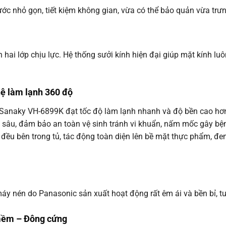
c nhỏ gọn, tiết kiệm không gian, vừa có thể bảo quản vừa trư
 hai lớp chịu lực. Hệ thống sưởi kính hiện đại giúp mặt kính lu
ệ làm lạnh 360 độ
Sanaky VH-6899K đạt tốc độ làm lạnh nhanh và độ bền cao hơ
h sâu, đảm bảo an toàn vệ sinh tránh vi khuẩn, nấm mốc gây 
a đều bên trong tủ, tác động toàn diện lên bề mặt thực phẩm, đ
 nén do Panasonic sản xuất hoạt động rất êm ái và bền bỉ, tu
 mềm – Đông cứng