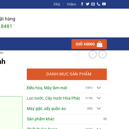
FAQ
Video
đặt hàng
.8481
GIỎ HÀNG
em
nh
DANH MỤC SẢN PHẨM
Điều hòa, Máy làm mát
(181)
Lọc nước, Cây nước Hòa Phát
(116)
Máy giặt, sấy quần áo
(30)
Sản phẩm khác
(0)