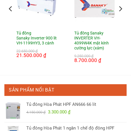
Tủ đông
Tủ đông Sanaky
Sanaky Inverter 900 lít
INVERTER VH-
VH-1199HY3, 3 cánh
4099W4K mặt kính
cường lực (xám)
22.650.000
₫
Giá
21.500.000
₫
Giá
9.250.000
₫
gốc
hiện
Giá
8.700.000
₫
Giá
là:
tại
gốc
hiện
22.650.000 ₫.
là:
là:
tại
0 ₫.
21.500.000 ₫.
9.250.000 ₫.
là:
8.700.000 ₫.
SẢN PHẨM NỔI BẬT
Tủ đông Hòa Phát HPF AN666 66 lít
Giá
Giá
3.300.000
₫
4.150.000
₫
gốc
hiện
là:
tại
Tủ đông Hòa Phát 1 ngăn 1 chế độ đông HPF
4.150.000 ₫.
là: