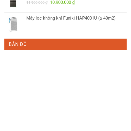
Giá
Giá
10.900.000
₫
4.950.000 ₫.
11.900.000
₫
gốc
hiện
là:
tại
Máy lọc không khí Funiki HAP4001U (≤ 40m2)
11.900.000 ₫.
là:
10.900.000 ₫.
BẢN ĐỒ