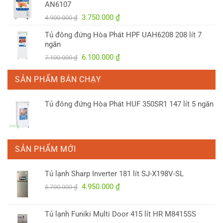
AN6107
3.300.000 ₫.
Giá
Giá
3.750.000
₫
4.900.000
₫
gốc
hiện
Tủ đông đứng Hòa Phát HPF UAH6208 208 lít 7
là:
tại
ngăn
4.900.000 ₫.
là:
Giá
Giá
6.100.000
₫
7.100.000
₫
3.750.000 ₫.
gốc
hiện
là:
tại
SẢN PHẨM BÁN CHẠY
7.100.000 ₫.
là:
6.100.000 ₫.
Tủ đông đứng Hòa Phát HUF 350SR1 147 lít 5 ngăn
SẢN PHẨM MỚI
Tủ lạnh Sharp Inverter 181 lít SJ-X198V-SL
Giá
Giá
4.950.000
₫
5.700.000
₫
gốc
hiện
là:
tại
Tủ lạnh Funiki Multi Door 415 lít HR M8415SS
5.700.000 ₫.
là: