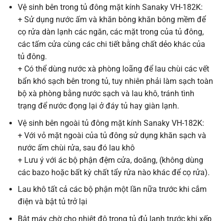
Vệ sinh bên trong tủ đông mặt kính Sanaky VH-182K:
+ Sử dụng nước ấm và khăn bông khăn bông mềm để
cọ rửa dàn lạnh các ngăn, các mặt trong của tủ đông,
các tấm cửa cùng các chi tiết bằng chất dẻo khác của
tủ đông.
+ Có thể dùng nước xà phòng loãng để lau chùi các vết
bẩn khó sạch bên trong tủ, tuy nhiên phải làm sạch toàn
bộ xà phòng bằng nước sạch và lau khô, tránh tình
trạng để nước đọng lại ở đáy tủ hay giàn lạnh.
Vệ sinh bên ngoài tủ đông mặt kính Sanaky VH-182K:
+ Với vỏ mặt ngoài của tủ đông sử dụng khăn sạch và
nước ấm chùi rửa, sau đó lau khô
+ Lưu ý với ác bộ phận đệm cửa, doăng, (không dùng
các bazo hoặc bất kỳ chất tẩy rửa nào khác để cọ rửa).
Lau khô tất cả các bộ phận một lần nữa trước khi cắm
điện và bật tủ trở lại
Bật máy chờ cho nhiệt độ trong tủ đủ lạnh trước khi xếp