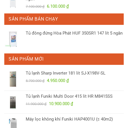
4.900.000 ₫.
là:
Giá
Giá
6.100.000
₫
7.100.000
₫
3.750.000 ₫.
gốc
hiện
là:
tại
SẢN PHẨM BÁN CHẠY
7.100.000 ₫.
là:
6.100.000 ₫.
Tủ đông đứng Hòa Phát HUF 350SR1 147 lít 5 ngăn
SẢN PHẨM MỚI
Tủ lạnh Sharp Inverter 181 lít SJ-X198V-SL
Giá
Giá
4.950.000
₫
5.700.000
₫
gốc
hiện
là:
tại
Tủ lạnh Funiki Multi Door 415 lít HR M8415SS
5.700.000 ₫.
là:
Giá
Giá
10.900.000
₫
4.950.000 ₫.
11.900.000
₫
gốc
hiện
là:
tại
Máy lọc không khí Funiki HAP4001U (≤ 40m2)
11.900.000 ₫.
là:
10.900.000 ₫.