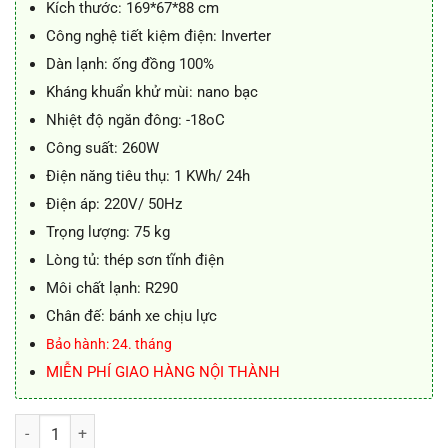
Kích thước: 169*67*88 cm
Công nghệ tiết kiệm điện: Inverter
Dàn lạnh: ống đồng 100%
Kháng khuẩn khử mùi: nano bạc
Nhiệt độ ngăn đông: -18oC
Công suất: 260W
Điện năng tiêu thụ: 1 KWh/ 24h
Điện áp: 220V/ 50Hz
Trọng lượng: 75 kg
Lòng tủ: thép sơn tĩnh điện
Môi chất lạnh: R290
Chân đế: bánh xe chịu lực
Bảo hành: 24. tháng
MIỄN PHÍ GIAO HÀNG NỘI THÀNH
Tủ đông Inverter Sumikura SKF-550SI/JS 550L số lượng