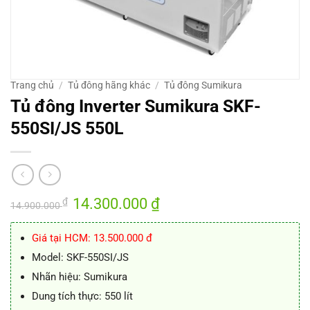
Trang chủ
/
Tủ đông hãng khác
/
Tủ đông Sumikura
Tủ đông Inverter Sumikura SKF-
550SI/JS 550L
Giá
14.300.000
₫
Giá
₫
14.900.000
gốc
hiện
là:
tại
14.900.000 ₫.
là:
Giá tại HCM: 13.500.000 đ
14.300.000 ₫.
Model: SKF-550SI/JS
Nhãn hiệu: Sumikura
Dung tích thực: 550 lít