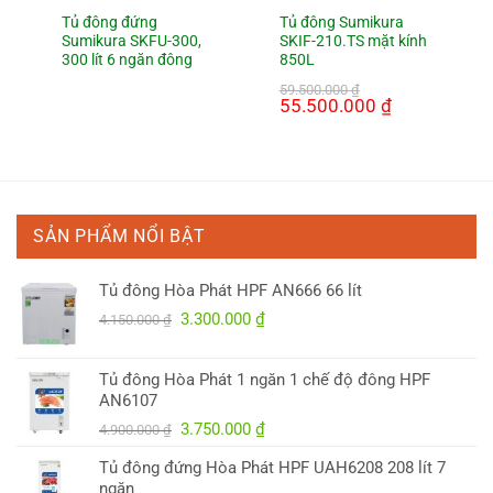
Tủ đông đứng
Tủ đông Sumikura
Sumikura SKFU-300,
SKIF-210.TS mặt kính
300 lít 6 ngăn đông
850L
59.500.000
₫
Giá
55.500.000
₫
Giá
gốc
hiện
là:
tại
59.500.000 ₫.
là:
55.500.000 ₫.
SẢN PHẨM NỔI BẬT
Tủ đông Hòa Phát HPF AN666 66 lít
Giá
Giá
3.300.000
₫
4.150.000
₫
gốc
hiện
là:
tại
Tủ đông Hòa Phát 1 ngăn 1 chế độ đông HPF
4.150.000 ₫.
là:
AN6107
3.300.000 ₫.
Giá
Giá
3.750.000
₫
4.900.000
₫
gốc
hiện
Tủ đông đứng Hòa Phát HPF UAH6208 208 lít 7
là:
tại
ngăn