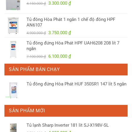
Giá
Giá
3.300.000
₫
4.150.000
₫
gốc
hiện
là:
tại
Tủ đông Hòa Phát 1 ngăn 1 chế độ đông HPF
4.150.000 ₫.
là:
AN6107
3.300.000 ₫.
Giá
Giá
3.750.000
₫
4.900.000
₫
gốc
hiện
Tủ đông đứng Hòa Phát HPF UAH6208 208 lít 7
là:
tại
ngăn
4.900.000 ₫.
là:
Giá
Giá
6.100.000
₫
7.100.000
₫
3.750.000 ₫.
gốc
hiện
là:
tại
SẢN PHẨM BÁN CHẠY
7.100.000 ₫.
là:
6.100.000 ₫.
Tủ đông đứng Hòa Phát HUF 350SR1 147 lít 5 ngăn
SẢN PHẨM MỚI
Tủ lạnh Sharp Inverter 181 lít SJ-X198V-SL