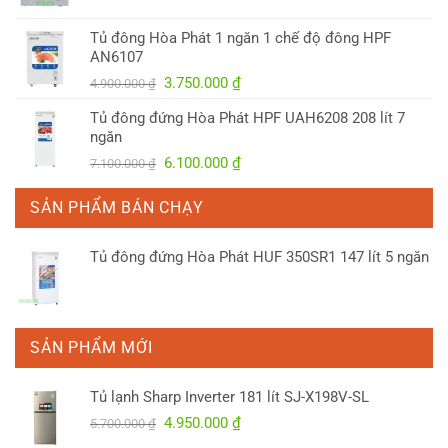
gốc
hiện
là:
tại
Tủ đông Hòa Phát 1 ngăn 1 chế độ đông HPF
4.150.000 ₫.
là:
AN6107
3.300.000 ₫.
Giá
Giá
3.750.000
₫
4.900.000
₫
gốc
hiện
Tủ đông đứng Hòa Phát HPF UAH6208 208 lít 7
là:
tại
ngăn
4.900.000 ₫.
là:
Giá
Giá
6.100.000
₫
7.100.000
₫
3.750.000 ₫.
gốc
hiện
là:
tại
SẢN PHẨM BÁN CHẠY
7.100.000 ₫.
là:
6.100.000 ₫.
Tủ đông đứng Hòa Phát HUF 350SR1 147 lít 5 ngăn
SẢN PHẨM MỚI
Tủ lạnh Sharp Inverter 181 lít SJ-X198V-SL
Giá
Giá
4.950.000
₫
5.700.000
₫
gốc
hiện