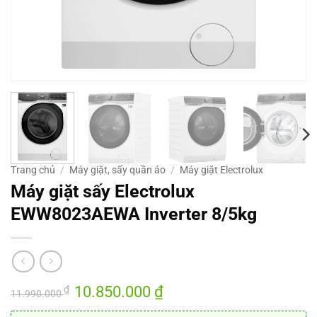
Trang chủ
/
Máy giặt, sấy quần áo
/
Máy giặt Electrolux
Máy giặt sấy Electrolux
EWW8023AEWA Inverter 8/5kg
Giá
10.850.000
₫
Giá
₫
11.990.000
gốc
hiện
là:
tại