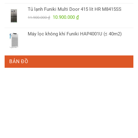
là:
tại
Tủ lạnh Funiki Multi Door 415 lít HR M8415SS
5.700.000 ₫.
là:
Giá
Giá
10.900.000
₫
4.950.000 ₫.
11.900.000
₫
gốc
hiện
là:
tại
Máy lọc không khí Funiki HAP4001U (≤ 40m2)
11.900.000 ₫.
là:
10.900.000 ₫.
BẢN ĐỒ