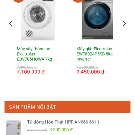
Máy sấy thông hơi
Máy giặt Electrolux
Electrolux
EWF8024P5SB 8kg
EDV705HQWA 7kg
Inverter
7.990.000
₫
10.990.000
₫
Giá
7.100.000
₫
Giá
Giá
9.450.000
₫
Giá
gốc
hiện
gốc
hiện
là:
tại
là:
tại
7.990.000 ₫.
là:
10.990.000 ₫.
là:
000 ₫.
7.100.000 ₫.
9.450.000 ₫.
SẢN PHẨM NỔI BẬT
Tủ đông Hòa Phát HPF AN666 66 lít
Giá
Giá
3.300.000
₫
4.150.000
₫