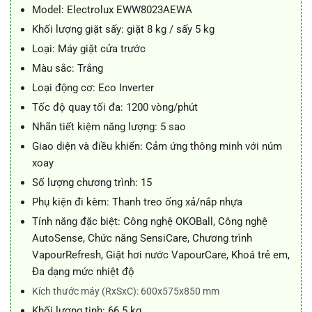
11.990.000 ₫.
là:
Model: Electrolux EWW8023AEWA
10.850.000 ₫.
Khối lượng giặt sấy: giặt 8 kg / sấy 5 kg
Loại: Máy giặt cửa trước
Màu sắc: Trắng
Loại động cơ: Eco Inverter
Tốc độ quay tối đa: 1200 vòng/phút
Nhãn tiết kiệm năng lượng: 5 sao
Giao diện và điều khiển: Cảm ứng thông minh với núm
xoay
Số lượng chương trình: 15
Phụ kiện đi kèm: Thanh treo ống xả/nắp nhựa
Tính năng đặc biệt: Công nghệ OKOBall, Công nghệ
AutoSense, Chức năng SensiCare, Chương trình
VapourRefresh, Giặt hơi nước VapourCare, Khoá trẻ em,
Đa dạng mức nhiệt độ
Kích thước máy (RxSxC): 600x575x850 mm
Khối lượng tịnh: 66.5 kg