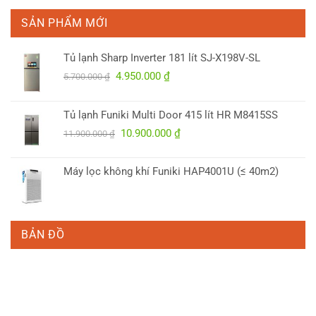
SẢN PHẨM MỚI
Tủ lạnh Sharp Inverter 181 lít SJ-X198V-SL
Giá
Giá
4.950.000
₫
5.700.000
₫
gốc
hiện
là:
tại
Tủ lạnh Funiki Multi Door 415 lít HR M8415SS
5.700.000 ₫.
là:
Giá
Giá
10.900.000
₫
4.950.000 ₫.
11.900.000
₫
gốc
hiện
là:
tại
Máy lọc không khí Funiki HAP4001U (≤ 40m2)
11.900.000 ₫.
là:
10.900.000 ₫.
BẢN ĐỒ