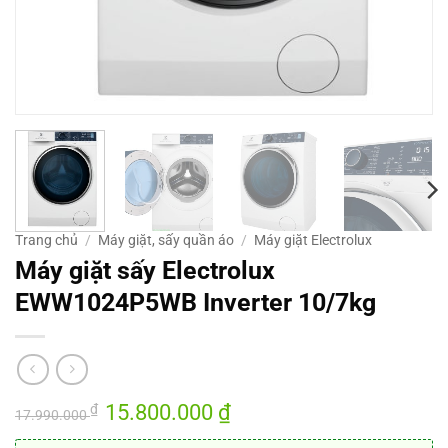
Trang chủ
/
Máy giặt, sấy quần áo
/
Máy giặt Electrolux
Máy giặt sấy Electrolux
EWW1024P5WB Inverter 10/7kg
Giá
15.800.000
₫
Giá
₫
17.990.000
gốc
hiện
là:
tại