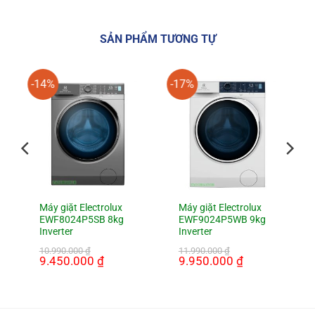
SẢN PHẨM TƯƠNG TỰ
-14%
-17%
Máy giặt Electrolux
Máy giặt Electrolux
EWF8024P5SB 8kg
EWF9024P5WB 9kg
Inverter
Inverter
10.990.000
₫
11.990.000
₫
Giá
9.450.000
₫
Giá
Giá
9.950.000
₫
Giá
gốc
hiện
gốc
hiện
là:
tại
là:
tại
10.990.000 ₫.
là:
11.990.000 ₫.
là:
9.450.000 ₫.
9.950.000 ₫.
000 ₫.