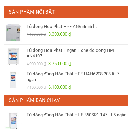
SẢN PHẨM NỔI BẬT
Tủ đông Hòa Phát HPF AN666 66 lít
Giá
Giá
3.300.000
₫
4.150.000
₫
gốc
hiện
là:
tại
Tủ đông Hòa Phát 1 ngăn 1 chế độ đông HPF
4.150.000 ₫.
là:
AN6107
3.300.000 ₫.
Giá
Giá
3.750.000
₫
4.900.000
₫
gốc
hiện
Tủ đông đứng Hòa Phát HPF UAH6208 208 lít 7
là:
tại
ngăn
4.900.000 ₫.
là:
Giá
Giá
6.100.000
₫
7.100.000
₫
3.750.000 ₫.
gốc
hiện
là:
tại
SẢN PHẨM BÁN CHẠY
7.100.000 ₫.
là:
6.100.000 ₫.
Tủ đông đứng Hòa Phát HUF 350SR1 147 lít 5 ngăn