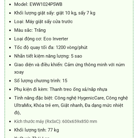
17.990.000 ₫.
là:
Model: EWW1024P5WB
15.800.000 ₫.
Khối lượng giặt sấy: giặt 10 kg, sấy 7 kg
Loại: Máy giặt sấy cửa trước
Màu sắc: Trắng
Loại động cơ: Eco Inverter
Tốc độ quay tối đa: 1200 vòng/phút
Nhãn tiết kiệm năng lượng: 5 sao
Giao diện và điều khiển: Cảm ứng thông minh với núm
xoay
Số lượng chương trình: 15
Phụ kiện đi kèm: Thanh treo ống xả/nắp nhựa
Tính năng đặc biệt: Công nghệ HygenicCare, Công nghệ
UltraMix, Khóa trẻ em, Giặt nhanh, Đa dạng mức nhiệt
độ,
Kích thước máy (RxSxC): 600x659x850 mm
Khối lượng tịnh: 77 kg