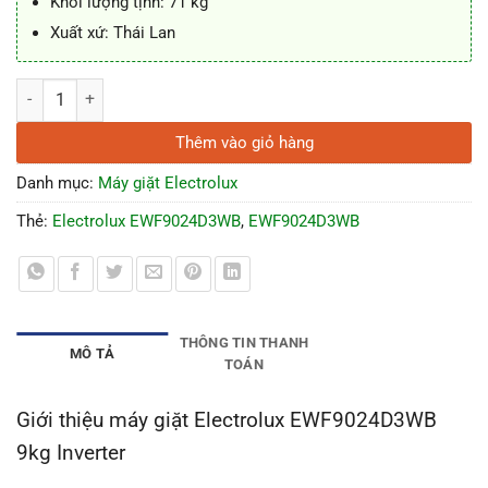
Khối lượng tịnh: 71 kg
Xuất xứ: Thái Lan
Máy giặt Electrolux EWF9024D3WB 9kg Inverter số lượng
Thêm vào giỏ hàng
Danh mục:
Máy giặt Electrolux
Thẻ:
Electrolux EWF9024D3WB
,
EWF9024D3WB
THÔNG TIN THANH
MÔ TẢ
TOÁN
Giới thiệu máy giặt Electrolux EWF9024D3WB
9kg Inverter