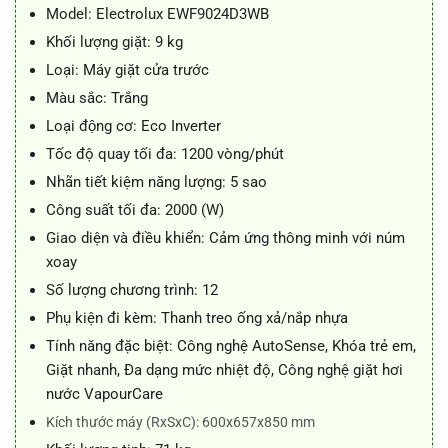
10.990.000 ₫.
là:
Model: Electrolux EWF9024D3WB
9.150.000 ₫.
Khối lượng giặt: 9 kg
Loại: Máy giặt cửa trước
Màu sắc: Trắng
Loại động cơ: Eco Inverter
Tốc độ quay tối đa: 1200 vòng/phút
Nhãn tiết kiệm năng lượng: 5 sao
Công suất tối đa: 2000 (W)
Giao diện và điều khiển: Cảm ứng thông minh với núm
xoay
Số lượng chương trình: 12
Phụ kiện đi kèm: Thanh treo ống xả/nắp nhựa
Tính năng đặc biệt: Công nghệ AutoSense, Khóa trẻ em,
Giặt nhanh, Đa dạng mức nhiệt độ, Công nghệ giặt hơi
nước VapourCare
Kích thước máy (RxSxC): 600x657x850 mm