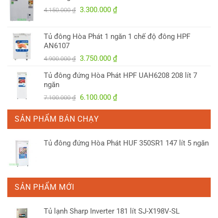
Giá
Giá
3.300.000
₫
4.150.000
₫
gốc
hiện
là:
tại
Tủ đông Hòa Phát 1 ngăn 1 chế độ đông HPF
4.150.000 ₫.
là:
AN6107
3.300.000 ₫.
Giá
Giá
3.750.000
₫
4.900.000
₫
gốc
hiện
Tủ đông đứng Hòa Phát HPF UAH6208 208 lít 7
là:
tại
ngăn
4.900.000 ₫.
là:
Giá
Giá
6.100.000
₫
7.100.000
₫
3.750.000 ₫.
gốc
hiện
là:
tại
SẢN PHẨM BÁN CHẠY
7.100.000 ₫.
là:
6.100.000 ₫.
Tủ đông đứng Hòa Phát HUF 350SR1 147 lít 5 ngăn
SẢN PHẨM MỚI
Tủ lạnh Sharp Inverter 181 lít SJ-X198V-SL