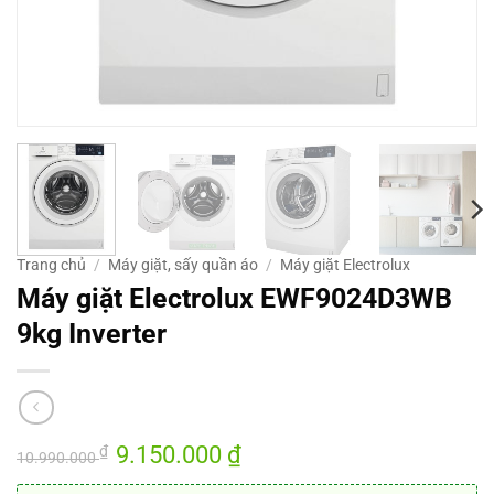
Trang chủ
/
Máy giặt, sấy quần áo
/
Máy giặt Electrolux
Máy giặt Electrolux EWF9024D3WB
9kg Inverter
Giá
9.150.000
₫
Giá
₫
10.990.000
gốc
hiện
là:
tại