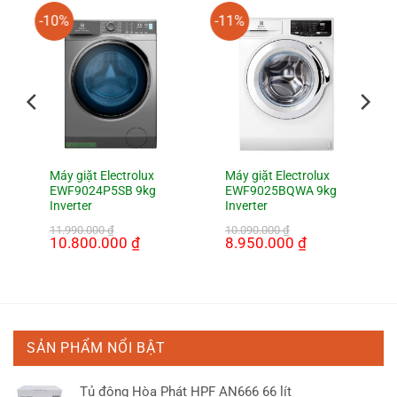
-10%
-11%
Máy giặt Electrolux
Máy giặt Electrolux
EWF9024P5SB 9kg
EWF9025BQWA 9kg
Inverter
Inverter
11.990.000
₫
10.090.000
₫
Giá
10.800.000
₫
Giá
Giá
8.950.000
₫
Giá
gốc
hiện
gốc
hiện
là:
tại
là:
tại
11.990.000 ₫.
là:
10.090.000 ₫.
là:
0 ₫.
10.800.000 ₫.
8.950.000 ₫.
SẢN PHẨM NỔI BẬT
Tủ đông Hòa Phát HPF AN666 66 lít