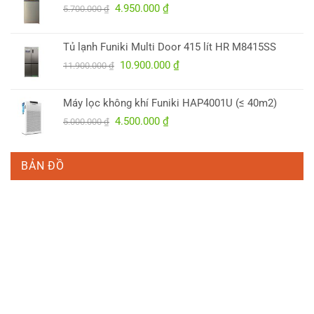
Giá
Giá
4.950.000
₫
5.700.000
₫
gốc
hiện
là:
tại
Tủ lạnh Funiki Multi Door 415 lít HR M8415SS
5.700.000 ₫.
là:
Giá
Giá
10.900.000
₫
4.950.000 ₫.
11.900.000
₫
gốc
hiện
là:
tại
Máy lọc không khí Funiki HAP4001U (≤ 40m2)
11.900.000 ₫.
là:
Giá
Giá
4.500.000
₫
5.000.000
₫
10.900.000 ₫.
gốc
hiện
là:
tại
5.000.000 ₫.
là:
BẢN ĐỒ
4.500.000 ₫.