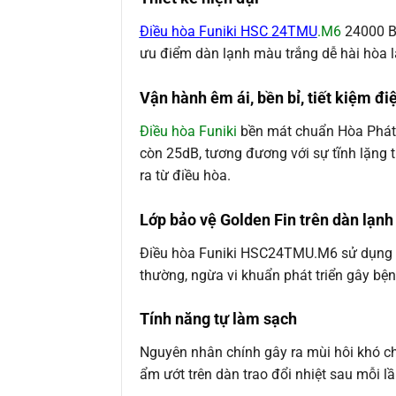
Điều hòa Funiki HSC 24TMU
.M6
24000 BT
ưu điểm dàn lạnh màu trắng dễ hài hòa lắ
Vận hành êm ái, bền bỉ, tiết kiệm đi
Điều hòa Funiki
bền mát chuẩn Hòa Phát đ
còn 25dB, tương đương với sự tĩnh lặng 
ra từ điều hòa.
Lớp bảo vệ Golden Fin trên dàn lạnh
Điều hòa Funiki HSC24TMU.M6 sử dụng lớ
thường, ngừa vi khuẩn phát triển gây bệ
Tính năng tự làm sạch
Nguyên nhân chính gây ra mùi hôi khó ch
ẩm ướt trên dàn trao đổi nhiệt sau mỗi l