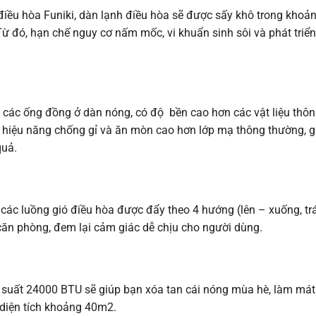
 điều hòa Funiki, dàn lạnh điều hòa sẽ được sấy khô trong khoả
 đó, hạn chế nguy cơ nấm mốc, vi khuẩn sinh sôi và phát triển, 
ác ống đồng ở dàn nóng, có độ bền cao hơn các vật liệu thông
 hiệu năng chống gỉ và ăn mòn cao hơn lớp mạ thông thường, g
quả.
ác luồng gió điều hòa được đẩy theo 4 hướng (lên – xuống, trái
ăn phòng, đem lại cảm giác dễ chịu cho người dùng.
uất 24000 BTU sẽ giúp bạn xóa tan cái nóng mùa hè, làm mát
 diện tích khoảng 40m2.