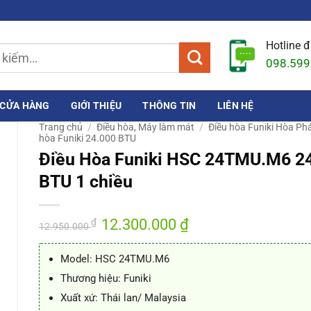
Hotline 
098.599
CỬA HÀNG
GIỚI THIỆU
THÔNG TIN
LIÊN HỆ
Trang chủ
/
Điều hòa, Máy làm mát
/
Điều hòa Funiki Hòa Ph
hòa Funiki 24.000 BTU
Điều Hòa Funiki HSC 24TMU.M6 2
BTU 1 chiều
Giá
12.300.000
₫
Giá
₫
12.950.000
gốc
hiện
là:
tại
12.950.000 ₫.
là:
Model: HSC 24TMU.M6
12.300.000 ₫.
Thương hiệu: Funiki
Xuất xứ: Thái lan/ Malaysia