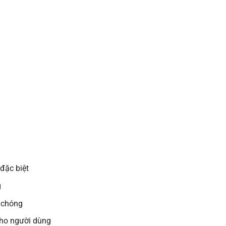
 đặc biệt
g
 chóng
ho người dùng