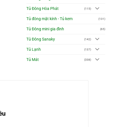
Tủ Đông Hòa Phát
(115)
Tủ đông mặt kính - Tủ kem
(131)
Tủ Đông mini gia đình
(65)
Tủ Đông Sanaky
(142)
Tủ Lạnh
(137)
Tủ Mát
(338)
ều