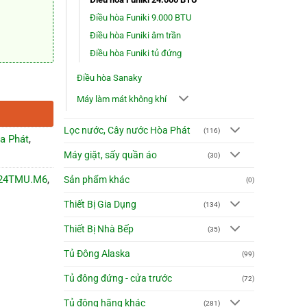
Điều hòa Funiki 9.000 BTU
Điều hòa Funiki âm trần
Điều hòa Funiki tủ đứng
Điều hòa Sanaky
Máy làm mát không khí
Lọc nước, Cây nước Hòa Phát
(116)
a Phát
,
Máy giặt, sấy quần áo
(30)
C24TMU.M6
,
Sản phẩm khác
(0)
Thiết Bị Gia Dụng
(134)
Thiết Bị Nhà Bếp
(35)
Tủ Đông Alaska
(99)
Tủ đông đứng - cửa trước
(72)
Tủ đông hãng khác
(281)