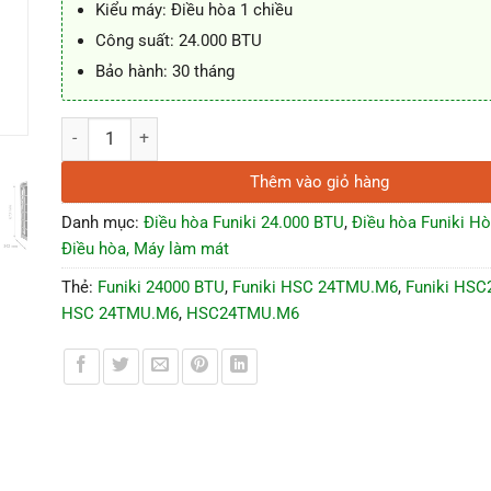
Kiểu máy: Điều hòa 1 chiều
Công suất: 24.000 BTU
Bảo hành: 30 tháng
Điều Hòa Funiki HSC 24TMU.M6 24000 BTU 1 chiều số lượng
Thêm vào giỏ hàng
Danh mục:
Điều hòa Funiki 24.000 BTU
,
Điều hòa Funiki Hò
Điều hòa, Máy làm mát
Thẻ:
Funiki 24000 BTU
,
Funiki HSC 24TMU.M6
,
Funiki HS
HSC 24TMU.M6
,
HSC24TMU.M6