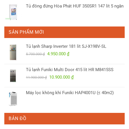
6.100.000 ₫.
Tủ đông đứng Hòa Phát HUF 350SR1 147 lít 5 ngăn
SẢN PHẨM MỚI
Tủ lạnh Sharp Inverter 181 lít SJ-X198V-SL
Giá
Giá
4.950.000
₫
5.700.000
₫
gốc
hiện
là:
tại
Tủ lạnh Funiki Multi Door 415 lít HR M8415SS
5.700.000 ₫.
là:
Giá
Giá
10.900.000
₫
4.950.000 ₫.
11.900.000
₫
gốc
hiện
là:
tại
Máy lọc không khí Funiki HAP4001U (≤ 40m2)
11.900.000 ₫.
là:
10.900.000 ₫.
BẢN ĐỒ