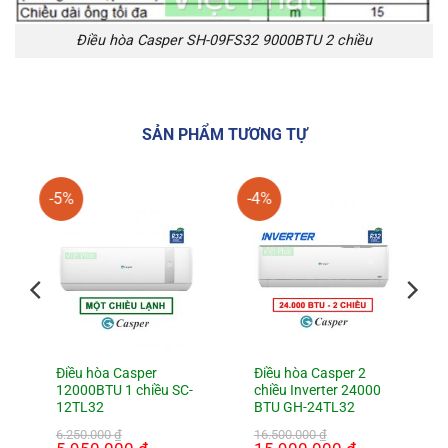
Điều hòa Casper SH-09FS32 9000BTU 2 chiều
SẢN PHẨM TƯƠNG TỰ
-5%
-4%
Điều hòa Casper
Điều hòa Casper 2
12000BTU 1 chiều SC-
chiều Inverter 24000
12TL32
BTU GH-24TL32
6.250.000
₫
16.500.000
₫
Giá
Giá
Giá
Giá