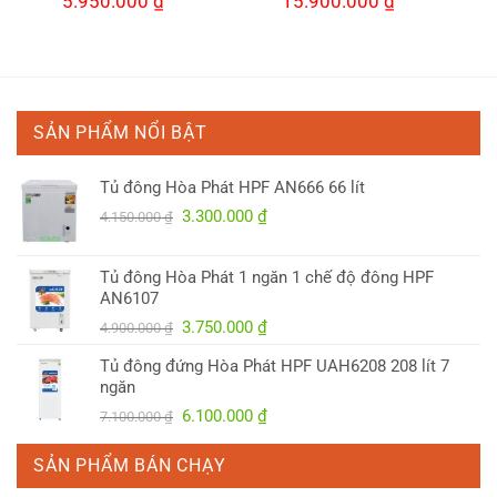
5.950.000
₫
15.900.000
₫
gốc
hiện
gốc
hiện
là:
tại
là:
tại
6.250.000 ₫.
là:
16.500.000 ₫.
là:
0 ₫.
5.950.000 ₫.
15.900.000 ₫.
SẢN PHẨM NỔI BẬT
Tủ đông Hòa Phát HPF AN666 66 lít
Giá
Giá
3.300.000
₫
4.150.000
₫
gốc
hiện
là:
tại
Tủ đông Hòa Phát 1 ngăn 1 chế độ đông HPF
4.150.000 ₫.
là:
AN6107
3.300.000 ₫.
Giá
Giá
3.750.000
₫
4.900.000
₫
gốc
hiện
Tủ đông đứng Hòa Phát HPF UAH6208 208 lít 7
là:
tại
ngăn
4.900.000 ₫.
là:
Giá
Giá
6.100.000
₫
7.100.000
₫
3.750.000 ₫.
gốc
hiện
là:
tại
SẢN PHẨM BÁN CHẠY
7.100.000 ₫.
là: