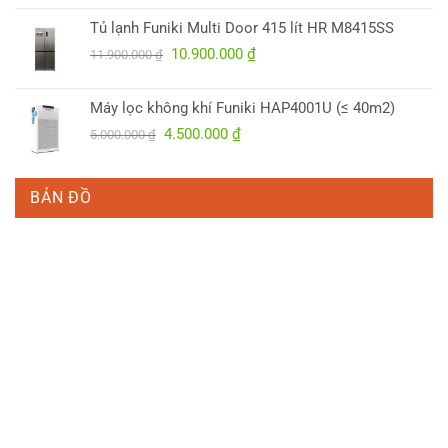
là:
tại
Tủ lạnh Funiki Multi Door 415 lít HR M8415SS
5.700.000 ₫.
là:
Giá
Giá
10.900.000
₫
4.950.000 ₫.
11.900.000
₫
gốc
hiện
là:
tại
Máy lọc không khí Funiki HAP4001U (≤ 40m2)
11.900.000 ₫.
là:
Giá
Giá
4.500.000
₫
5.000.000
₫
10.900.000 ₫.
gốc
hiện
là:
tại
5.000.000 ₫.
là:
BẢN ĐỒ
4.500.000 ₫.