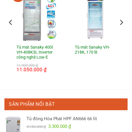
Tủ mát Sanaky 400l
Tủ mát Sanaky VH-
VH-408K3L Inverter
218K, 170 lít
công nghệ Low-E
11.900.000
₫
Giá
11.050.000
₫
Giá
gốc
hiện
là:
tại
11.900.000 ₫.
là:
11.050.000 ₫.
SẢN PHẨM NỔI BẬT
Tủ đông Hòa Phát HPF AN666 66 lít
Giá
Giá
3.300.000
₫
4.150.000
₫