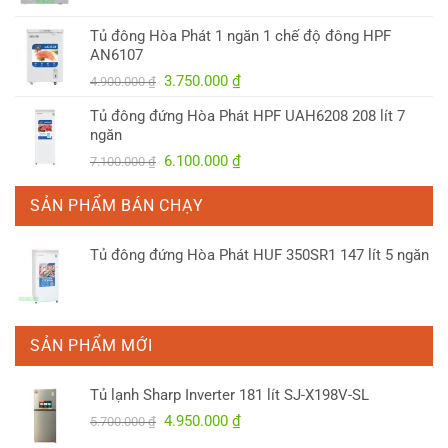
gốc
hiện
là:
tại
Tủ đông Hòa Phát 1 ngăn 1 chế độ đông HPF
4.150.000 ₫.
là:
AN6107
3.300.000 ₫.
Giá
Giá
3.750.000
₫
4.900.000
₫
gốc
hiện
Tủ đông đứng Hòa Phát HPF UAH6208 208 lít 7
là:
tại
ngăn
4.900.000 ₫.
là:
Giá
Giá
6.100.000
₫
7.100.000
₫
3.750.000 ₫.
gốc
hiện
là:
tại
SẢN PHẨM BÁN CHẠY
7.100.000 ₫.
là:
6.100.000 ₫.
Tủ đông đứng Hòa Phát HUF 350SR1 147 lít 5 ngăn
SẢN PHẨM MỚI
Tủ lạnh Sharp Inverter 181 lít SJ-X198V-SL
Giá
Giá
4.950.000
₫
5.700.000
₫
gốc
hiện