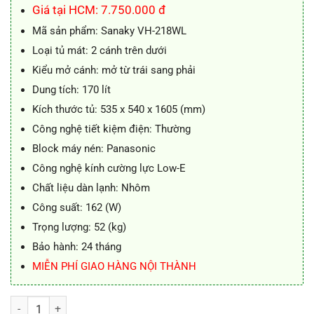
86.500.000 ₫.
là:
Giá tại HCM: 7.750.000 đ
8.100.000 ₫.
Mã sản phẩm: Sanaky VH-218WL
Loại tủ mát: 2 cánh trên dưới
Kiểu mở cánh: mở từ trái sang phải
Dung tích: 170 lít
Kích thước tủ: 535 x 540 x 1605 (mm)
Công nghệ tiết kiệm điện: Thường
Block máy nén: Panasonic
Công nghệ kính cường lực Low-E
Chất liệu dàn lạnh: Nhôm
Công suất: 162 (W)
Trọng lượng: 52 (kg)
Bảo hành: 24 tháng
MIỄN PHÍ GIAO HÀNG NỘI THÀNH
Tủ mát Sanaky VH-218WL, 170 lít 2 cánh trên dưới số lượng