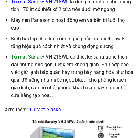
Tủ mát Sanaky VH-218WL
là dòng tủ mát cỡ nhỏ, dung
tích 170 lít có thiết kế 2 cửa trên dưới mở ngang
Máy nén Panasonic hoạt động êm và bền bỉ tuổi thọ
cao
Kính hai lớp chịu lực công nghệ phản xạ nhiệt Low-E
tăng hiệu quả cách nhiệt và chống đọng sương
Tủ mát Sanaky
VH-218WL có thiết kế sang trọng hiện
đại nhưng nhỏ gọn, tiết kiệm không gian. Phù hợp cho
việc giữ lạnh bảo quản hay trưng bày hàng hóa như hoa
quả, đồ uống như nước ngọt, bia, … cho phòng khách
gia đình, căn hộ nhỏ, phòng khách sạn hay nhà nghỉ,
cửa hàng tạp hóa…
Xem thêm:
Tủ Mát Alaska