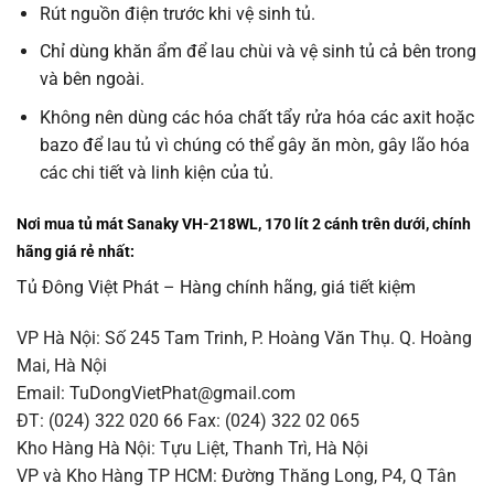
Rút nguồn điện trước khi vệ sinh tủ.
Chỉ dùng khăn ẩm để lau chùi và vệ sinh tủ cả bên trong
và bên ngoài.
Không nên dùng các hóa chất tẩy rửa hóa các axit hoặc
bazo để lau tủ vì chúng có thể gây ăn mòn, gây lão hóa
các chi tiết và linh kiện của tủ.
Nơi mua tủ mát Sanaky VH-218WL, 170 lít 2 cánh trên dưới, chính
hãng giá rẻ nhất:
Tủ Đông Việt Phát – Hàng chính hãng, giá tiết kiệm
VP Hà Nội: Số 245 Tam Trinh, P. Hoàng Văn Thụ. Q. Hoàng
Mai, Hà Nội
Email: TuDongVietPhat@gmail.com
ĐT: (024) 322 020 66 Fax: (024) 322 02 065
Kho Hàng Hà Nội: Tựu Liệt, Thanh Trì, Hà Nội
VP và Kho Hàng TP HCM: Đường Thăng Long, P4, Q Tân