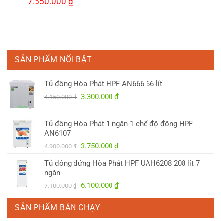
Giá
7.550.000
₫
Giá
gốc
hiện
là:
tại
8.150.000 ₫.
là:
000 ₫.
7.550.000 ₫.
SẢN PHẨM NỔI BẬT
Tủ đông Hòa Phát HPF AN666 66 lít
Giá
Giá
3.300.000
₫
4.150.000
₫
gốc
hiện
là:
tại
Tủ đông Hòa Phát 1 ngăn 1 chế độ đông HPF
4.150.000 ₫.
là:
AN6107
3.300.000 ₫.
Giá
Giá
3.750.000
₫
4.900.000
₫
gốc
hiện
Tủ đông đứng Hòa Phát HPF UAH6208 208 lít 7
là:
tại
ngăn
4.900.000 ₫.
là:
Giá
Giá
6.100.000
₫
7.100.000
₫
3.750.000 ₫.
gốc
hiện
là:
tại
SẢN PHẨM BÁN CHẠY
7.100.000 ₫.
là: