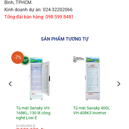
Bình, TPHCM.
Kinh doanh dự án: 024-32202066
Tổng đài bán hàng: 098.599.8481
SẢN PHẨM TƯƠNG TỰ
-7%
Tủ mát Sanaky VH-
Tủ mát Sanaky 400L
168KL, 130 lít công
VH-408K3 Inverter
nghệ Low-E
8.150.000
₫