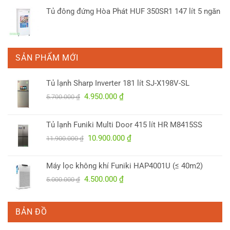
6.100.000 ₫.
Tủ đông đứng Hòa Phát HUF 350SR1 147 lít 5 ngăn
SẢN PHẨM MỚI
Tủ lạnh Sharp Inverter 181 lít SJ-X198V-SL
Giá
Giá
4.950.000
₫
5.700.000
₫
gốc
hiện
là:
tại
Tủ lạnh Funiki Multi Door 415 lít HR M8415SS
5.700.000 ₫.
là:
Giá
Giá
10.900.000
₫
4.950.000 ₫.
11.900.000
₫
gốc
hiện
là:
tại
Máy lọc không khí Funiki HAP4001U (≤ 40m2)
11.900.000 ₫.
là:
Giá
Giá
4.500.000
₫
5.000.000
₫
10.900.000 ₫.
gốc
hiện
là:
tại
5.000.000 ₫.
là:
BẢN ĐỒ
4.500.000 ₫.