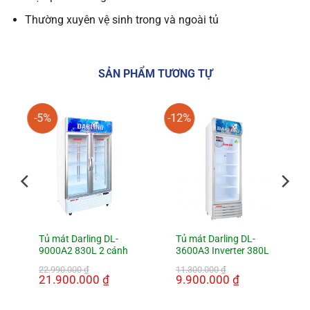
Thường xuyên vệ sinh trong và ngoài tủ
SẢN PHẨM TƯƠNG TỰ
-5%
-12%
Tủ mát Darling DL-
Tủ mát Darling DL-
9000A2 830L 2 cánh
3600A3 Inverter 380L
22.990.000
₫
11.300.000
₫
Giá
21.900.000
₫
Giá
Giá
9.900.000
₫
Giá
gốc
hiện
gốc
hiện
là:
tại
là:
tại
22.990.000 ₫.
là:
11.300.000 ₫.
là: