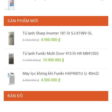
SẢN PHẨM MỚI
Tủ lạnh Sharp Inverter 181 lít SJ-X198V-SL
Giá
Giá
4.950.000
₫
5.700.000
₫
gốc
hiện
là:
tại
Tủ lạnh Funiki Multi Door 415 lít HR M8415SS
5.700.000 ₫.
là:
Giá
Giá
10.900.000
₫
4.950.000 ₫.
11.900.000
₫
gốc
hiện
là:
tại
Máy lọc không khí Funiki HAP4001U (≤ 40m2)
11.900.000 ₫.
là:
Giá
Giá
4.500.000
₫
5.000.000
₫
10.900.000 ₫.
gốc
hiện
là:
tại
5.000.000 ₫.
là:
BẢN ĐỒ
4.500.000 ₫.