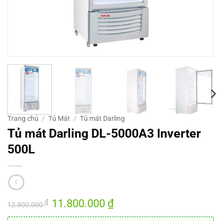
Trang chủ
/
Tủ Mát
/
Tủ mát Darling
Tủ mát Darling DL-5000A3 Inverter
500L
Giá
11.800.000
₫
Giá
₫
12.800.000
gốc
hiện
là:
tại