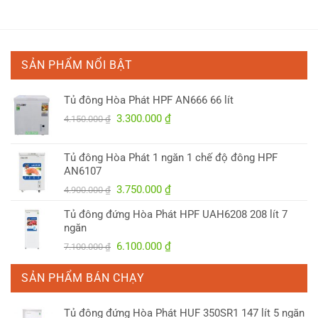
21.900.000 ₫.
9.900.000 ₫.
000 ₫.
SẢN PHẨM NỔI BẬT
Tủ đông Hòa Phát HPF AN666 66 lít
Giá
Giá
3.300.000
₫
4.150.000
₫
gốc
hiện
là:
tại
Tủ đông Hòa Phát 1 ngăn 1 chế độ đông HPF
4.150.000 ₫.
là:
AN6107
3.300.000 ₫.
Giá
Giá
3.750.000
₫
4.900.000
₫
gốc
hiện
Tủ đông đứng Hòa Phát HPF UAH6208 208 lít 7
là:
tại
ngăn
4.900.000 ₫.
là:
Giá
Giá
6.100.000
₫
7.100.000
₫
3.750.000 ₫.
gốc
hiện
là:
tại
SẢN PHẨM BÁN CHẠY
7.100.000 ₫.
là:
6.100.000 ₫.
Tủ đông đứng Hòa Phát HUF 350SR1 147 lít 5 ngăn