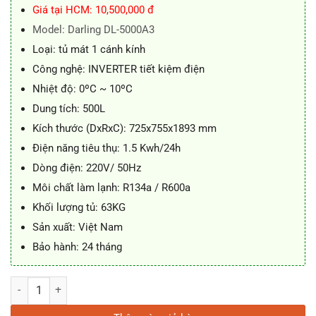
12.800.000 ₫.
là:
Giá tại HCM: 10,500,000 đ
11.800.000 ₫.
Model: Darling DL-5000A3
Loại: tủ mát 1 cánh kính
Công nghệ: INVERTER tiết kiệm điện
Nhiệt độ: 0ºC ~ 10ºC
Dung tích: 500L
Kích thước (DxRxC): 725x755x1893 mm
Điện năng tiêu thụ: 1.5 Kwh/24h
Dòng điện: 220V/ 50Hz
Môi chất làm lạnh: R134a / R600a
Khối lượng tủ: 63KG
Sản xuất: Việt Nam
Bảo hành: 24 tháng
Tủ mát Darling DL-5000A3 Inverter 500L số lượng