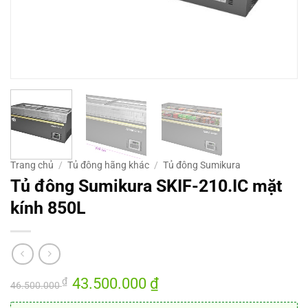
Trang chủ
/
Tủ đông hãng khác
/
Tủ đông Sumikura
Tủ đông Sumikura SKIF-210.IC mặt
kính 850L
Giá
43.500.000
₫
Giá
₫
46.500.000
gốc
hiện
là:
tại