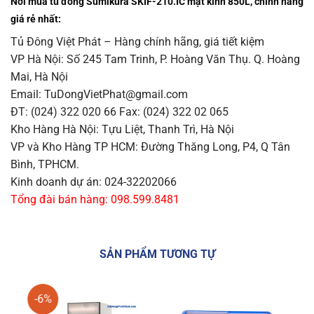
Nơi mua tủ đông Sumikura SKIF-210.IC mặt kính 850L, chính hãng
giá rẻ nhất:
Tủ Đông Việt Phát – Hàng chính hãng, giá tiết kiệm
VP Hà Nội: Số 245 Tam Trinh, P. Hoàng Văn Thụ. Q. Hoàng
Mai, Hà Nội
Email: TuDongVietPhat@gmail.com
ĐT: (024) 322 020 66 Fax: (024) 322 02 065
Kho Hàng Hà Nội: Tựu Liệt, Thanh Trì, Hà Nội
VP và Kho Hàng TP HCM: Đường Thăng Long, P4, Q Tân
Bình, TPHCM.
Kinh doanh dự án: 024-32202066
Tổng đài bán hàng: 098.599.8481
SẢN PHẨM TƯƠNG TỰ
-6%