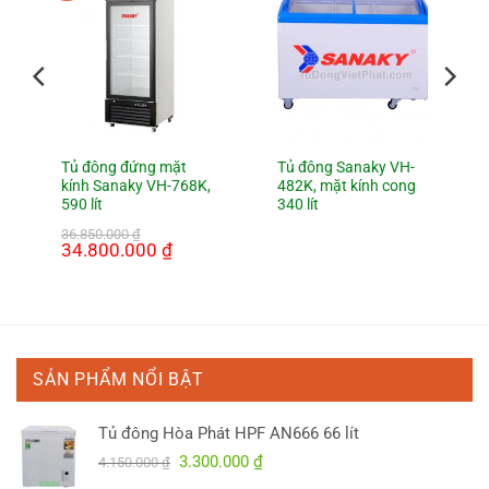
Tủ đông đứng mặt
Tủ đông Sanaky VH-
kính Sanaky VH-768K,
482K, mặt kính cong
590 lít
340 lít
36.850.000
₫
Giá
34.800.000
₫
Giá
gốc
hiện
là:
tại
36.850.000 ₫.
là:
34.800.000 ₫.
SẢN PHẨM NỔI BẬT
Tủ đông Hòa Phát HPF AN666 66 lít
Giá
Giá
3.300.000
₫
4.150.000
₫
gốc
hiện