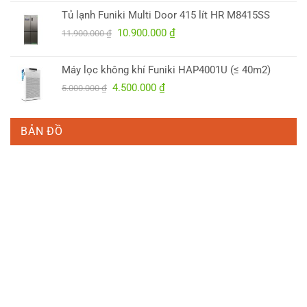
là:
tại
Tủ lạnh Funiki Multi Door 415 lít HR M8415SS
5.700.000 ₫.
là:
Giá
Giá
10.900.000
₫
4.950.000 ₫.
11.900.000
₫
gốc
hiện
là:
tại
Máy lọc không khí Funiki HAP4001U (≤ 40m2)
11.900.000 ₫.
là:
Giá
Giá
4.500.000
₫
5.000.000
₫
10.900.000 ₫.
gốc
hiện
là:
tại
5.000.000 ₫.
là:
BẢN ĐỒ
4.500.000 ₫.