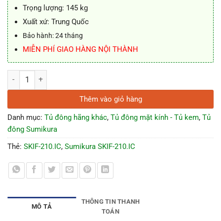
Trọng lượng: 145 kg
Xuất xứ: Trung Quốc
Bảo hành: 24 tháng
MIỄN PHÍ GIAO HÀNG NỘI THÀNH
Tủ đông Sumikura SKIF-210.IC mặt kính 850L số lượng
Thêm vào giỏ hàng
Danh mục:
Tủ đông hãng khác
,
Tủ đông mặt kính - Tủ kem
,
Tủ
đông Sumikura
Thẻ:
SKIF-210.IC
,
Sumikura SKIF-210.IC
THÔNG TIN THANH
MÔ TẢ
TOÁN