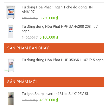
là:
tại
Tủ đông Hòa Phát 1 ngăn 1 chế độ đông HPF
4.150.000 ₫.
là:
AN6107
3.300.000 ₫.
Giá
Giá
3.750.000
₫
4.900.000
₫
gốc
hiện
Tủ đông đứng Hòa Phát HPF UAH6208 208 lít 7
là:
tại
ngăn
4.900.000 ₫.
là:
Giá
Giá
6.100.000
₫
7.100.000
₫
3.750.000 ₫.
gốc
hiện
là:
tại
SẢN PHẨM BÁN CHẠY
7.100.000 ₫.
là:
6.100.000 ₫.
Tủ đông đứng Hòa Phát HUF 350SR1 147 lít 5 ngăn
SẢN PHẨM MỚI
Tủ lạnh Sharp Inverter 181 lít SJ-X198V-SL
Giá
Giá
4.950.000
₫
5.700.000
₫
gốc
hiện