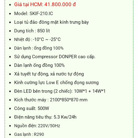
46.500.000 ₫.
là:
Giá tại HCM: 41.800.000 đ
43.500.000 ₫.
Model: SKIF-210.IC
Loại tủ đảo đông mặt kính trưng bày
Dung tích : 850 lít
-10°C ~ -25°C
Nhiệt độ :
Dàn lạnh : ống đồng 100%
Sử dụng Compressor DONPER cao cấp.
Dàn lạnh ống đồng 100%
Xả tuyết tự động, xả nước tự động
Kính cường lực Low E chống đọng sương
Đèn LED bên trong (2 chiếc): 10W*1 + 14W*1
Kích thước máy : 2100*850*870
mm
Công suất: 500W
Điện năng tiêu thụ: 5.3 Kw/24h
Nguồn điện: 220V/50Hz
Gas lạnh : R290