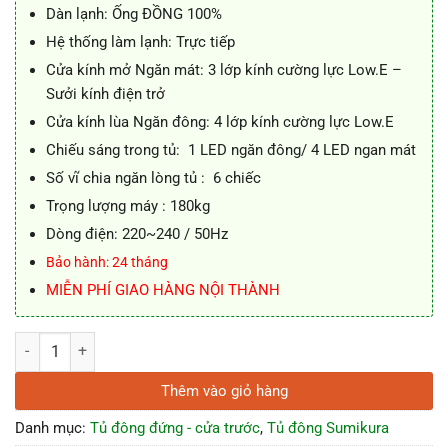
Dàn lạnh: Ống ĐỒNG 100%
Hệ thống làm lạnh: Trực tiếp
Cửa kính mở Ngăn mát: 3 lớp kính cường lực Low.E –
Sưởi kính điện trở
Cửa kính lùa Ngăn đông: 4 lớp kính cường lực Low.E
Chiếu sáng trong tủ: 1 LED ngăn đông/ 4 LED ngan mát
Số vĩ chia ngăn lòng tủ : 6 chiếc
Trọng lượng máy : 180kg
Dòng điện: 220~240 / 50Hz
Bảo hành: 24 tháng
MIỄN PHÍ GIAO HÀNG NỘI THÀNH
Tủ đông mát mặt kính Sumikura SKFG-150.ICB 1550L số lượng
Thêm vào giỏ hàng
Danh mục:
Tủ đông đứng - cửa trước
,
Tủ đông Sumikura