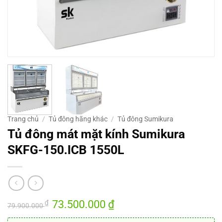
Trang chủ
/
Tủ đông hãng khác
/
Tủ đông Sumikura
Tủ đông mát mặt kính Sumikura
SKFG-150.ICB 1550L
Giá
73.500.000
₫
Giá
₫
79.900.000
gốc
hiện
là:
tại