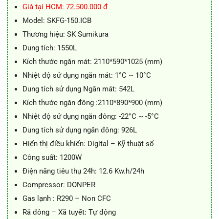
79.900.000 ₫.
là:
Giá tại HCM: 72.500.000 đ
73.500.000 ₫.
Model: SKFG-150.ICB
Thương hiệu: SK Sumikura
Dung tích: 1550L
Kích thước ngăn mát: 2110*590*1025 (mm)
Nhiệt độ sử dụng ngăn mát: 1°C ~ 10°C
Dung tích sử dụng Ngăn mát: 542L
Kích thước ngăn đông :2110*890*900 (mm)
Nhiệt độ sử dụng ngăn đông: -22°C ~ -5°C
Dung tích sử dụng ngăn đông: 926L
Hiển thị điều khiển: Digital – Kỹ thuật số
Công suất: 1200W
Điện năng tiêu thụ 24h: 12.6 Kw.h/24h
Compressor: DONPER
Gas lạnh : R290 – Non CFC
Rã đông – Xã tuyết: Tự động