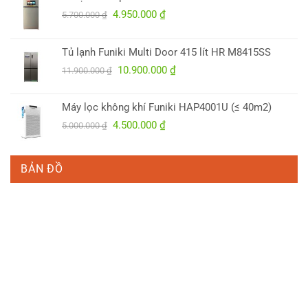
Giá
Giá
4.950.000
₫
5.700.000
₫
gốc
hiện
là:
tại
Tủ lạnh Funiki Multi Door 415 lít HR M8415SS
5.700.000 ₫.
là:
Giá
Giá
10.900.000
₫
4.950.000 ₫.
11.900.000
₫
gốc
hiện
là:
tại
Máy lọc không khí Funiki HAP4001U (≤ 40m2)
11.900.000 ₫.
là:
Giá
Giá
4.500.000
₫
5.000.000
₫
10.900.000 ₫.
gốc
hiện
là:
tại
5.000.000 ₫.
là:
BẢN ĐỒ
4.500.000 ₫.