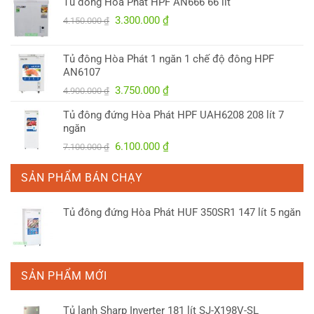
Tủ đông Hòa Phát HPF AN666 66 lít
Giá
Giá
3.300.000
₫
4.150.000
₫
gốc
hiện
là:
tại
Tủ đông Hòa Phát 1 ngăn 1 chế độ đông HPF
4.150.000 ₫.
là:
AN6107
3.300.000 ₫.
Giá
Giá
3.750.000
₫
4.900.000
₫
gốc
hiện
Tủ đông đứng Hòa Phát HPF UAH6208 208 lít 7
là:
tại
ngăn
4.900.000 ₫.
là:
Giá
Giá
6.100.000
₫
7.100.000
₫
3.750.000 ₫.
gốc
hiện
là:
tại
SẢN PHẨM BÁN CHẠY
7.100.000 ₫.
là:
6.100.000 ₫.
Tủ đông đứng Hòa Phát HUF 350SR1 147 lít 5 ngăn
SẢN PHẨM MỚI
Tủ lạnh Sharp Inverter 181 lít SJ-X198V-SL