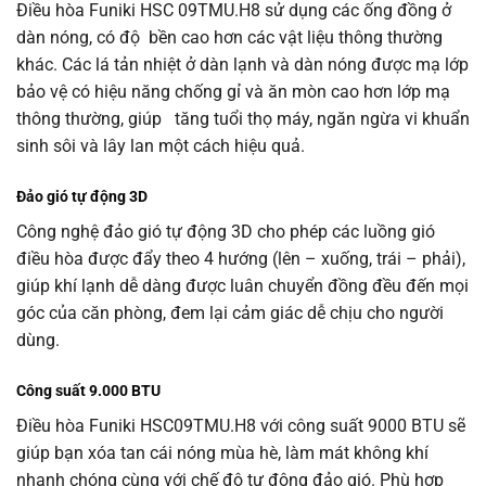
Điều hòa Funiki HSC 09TMU.H8 sử dụng các ống đồng ở
dàn nóng, có độ bền cao hơn các vật liệu thông thường
khác. Các lá tản nhiệt ở dàn lạnh và dàn nóng được mạ lớp
bảo vệ có hiệu năng chống gỉ và ăn mòn cao hơn lớp mạ
thông thường, giúp tăng tuổi thọ máy, ngăn ngừa vi khuẩn
sinh sôi và lây lan một cách hiệu quả.
Đảo gió tự động 3D
Công nghệ đảo gió tự động 3D cho phép các luồng gió
điều hòa được đẩy theo 4 hướng (lên – xuống, trái – phải),
giúp khí lạnh dễ dàng được luân chuyển đồng đều đến mọi
góc của căn phòng, đem lại cảm giác dễ chịu cho người
dùng.
Công suất 9.000 BTU
Điều hòa Funiki HSC09TMU.H8 với công suất 9000 BTU sẽ
giúp bạn xóa tan cái nóng mùa hè, làm mát không khí
nhanh chóng cùng với chế độ tự động đảo gió. Phù hợp