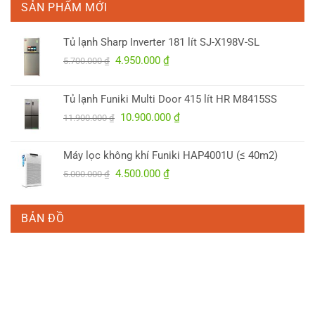
SẢN PHẨM MỚI
Tủ lạnh Sharp Inverter 181 lít SJ-X198V-SL
Giá
Giá
4.950.000
₫
5.700.000
₫
gốc
hiện
là:
tại
Tủ lạnh Funiki Multi Door 415 lít HR M8415SS
5.700.000 ₫.
là:
Giá
Giá
10.900.000
₫
4.950.000 ₫.
11.900.000
₫
gốc
hiện
là:
tại
Máy lọc không khí Funiki HAP4001U (≤ 40m2)
11.900.000 ₫.
là:
Giá
Giá
4.500.000
₫
5.000.000
₫
10.900.000 ₫.
gốc
hiện
là:
tại
5.000.000 ₫.
là:
BẢN ĐỒ
4.500.000 ₫.