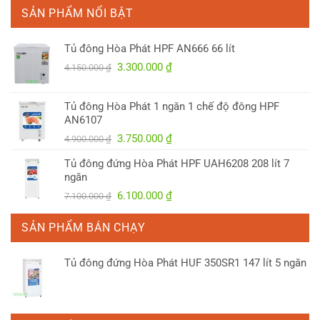
SẢN PHẨM NỔI BẬT
Tủ đông Hòa Phát HPF AN666 66 lít
Giá
Giá
3.300.000
₫
4.150.000
₫
gốc
hiện
là:
tại
Tủ đông Hòa Phát 1 ngăn 1 chế độ đông HPF
4.150.000 ₫.
là:
AN6107
3.300.000 ₫.
Giá
Giá
3.750.000
₫
4.900.000
₫
gốc
hiện
Tủ đông đứng Hòa Phát HPF UAH6208 208 lít 7
là:
tại
ngăn
4.900.000 ₫.
là:
Giá
Giá
6.100.000
₫
7.100.000
₫
3.750.000 ₫.
gốc
hiện
là:
tại
SẢN PHẨM BÁN CHẠY
7.100.000 ₫.
là:
6.100.000 ₫.
Tủ đông đứng Hòa Phát HUF 350SR1 147 lít 5 ngăn