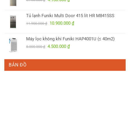
gốc
hiện
là:
tại
Tủ lạnh Funiki Multi Door 415 lít HR M8415SS
5.700.000 ₫.
là:
Giá
Giá
10.900.000
₫
4.950.000 ₫.
11.900.000
₫
gốc
hiện
là:
tại
Máy lọc không khí Funiki HAP4001U (≤ 40m2)
11.900.000 ₫.
là:
Giá
Giá
4.500.000
₫
5.000.000
₫
10.900.000 ₫.
gốc
hiện
là:
tại
5.000.000 ₫.
là:
BẢN ĐỒ
4.500.000 ₫.