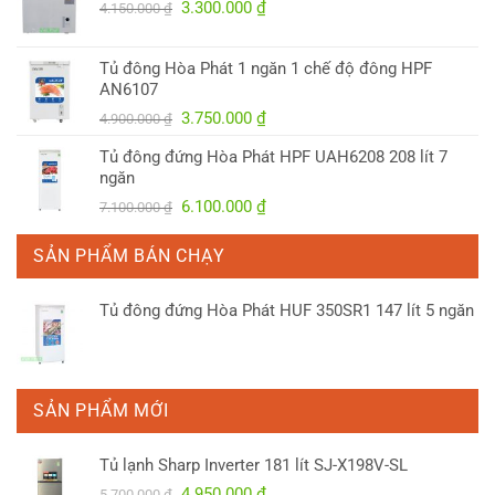
Giá
Giá
3.300.000
₫
4.150.000
₫
gốc
hiện
là:
tại
Tủ đông Hòa Phát 1 ngăn 1 chế độ đông HPF
4.150.000 ₫.
là:
AN6107
3.300.000 ₫.
Giá
Giá
3.750.000
₫
4.900.000
₫
gốc
hiện
Tủ đông đứng Hòa Phát HPF UAH6208 208 lít 7
là:
tại
ngăn
4.900.000 ₫.
là:
Giá
Giá
6.100.000
₫
7.100.000
₫
3.750.000 ₫.
gốc
hiện
là:
tại
SẢN PHẨM BÁN CHẠY
7.100.000 ₫.
là:
6.100.000 ₫.
Tủ đông đứng Hòa Phát HUF 350SR1 147 lít 5 ngăn
SẢN PHẨM MỚI
Tủ lạnh Sharp Inverter 181 lít SJ-X198V-SL
Giá
Giá
4.950.000
₫
5.700.000
₫