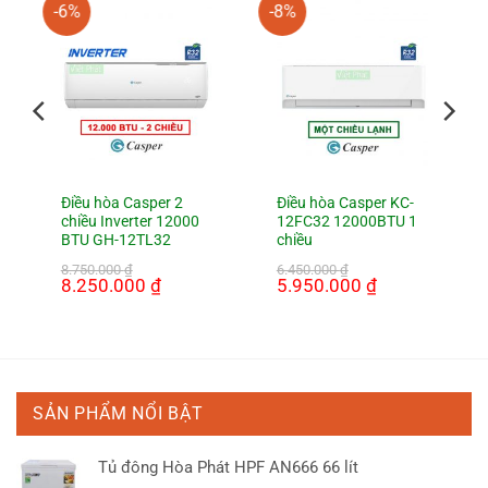
-6%
-8%
Điều hòa Casper 2
Điều hòa Casper KC-
chiều Inverter 12000
12FC32 12000BTU 1
BTU GH-12TL32
chiều
8.750.000
₫
6.450.000
₫
Giá
8.250.000
₫
Giá
Giá
5.950.000
₫
Giá
gốc
hiện
gốc
hiện
là:
tại
là:
tại
8.750.000 ₫.
là:
6.450.000 ₫.
là:
8.250.000 ₫.
5.950.000 ₫.
SẢN PHẨM NỔI BẬT
Tủ đông Hòa Phát HPF AN666 66 lít