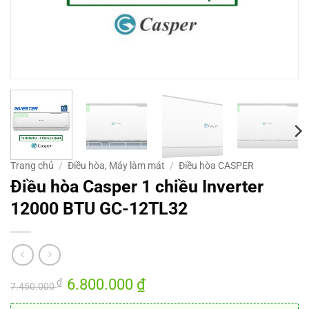
Trang chủ
/
Điều hòa, Máy làm mát
/
Điều hòa CASPER
Điều hòa Casper 1 chiều Inverter
12000 BTU GC-12TL32
Giá
6.800.000
₫
Giá
₫
7.450.000
gốc
hiện
là:
tại