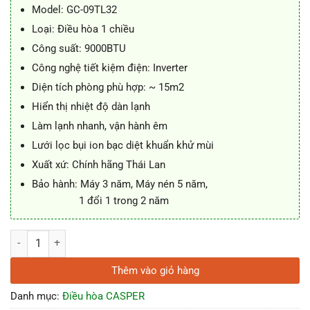
7.450.000 ₫.
là:
Model: GC-09TL32
6.800.000 ₫.
Loại: Điều hòa 1 chiều
Công suất: 9000BTU
Công nghệ tiết kiệm điện: Inverter
Diện tích phòng phù hợp: ~ 15m2
Hiển thị nhiệt độ dàn lạnh
Làm lạnh nhanh, vận hành êm
Lưới lọc bụi ion bạc diệt khuẩn khử mùi
Xuất xứ: Chính hãng Thái Lan
Bảo hành: Máy 3 năm, Máy nén 5 năm,
1 đổi 1 trong 2 năm
Điều hòa Casper 1 chiều Inverter 12000 BTU GC-12TL32 số lượng
Thêm vào giỏ hàng
Danh mục:
Điều hòa CASPER