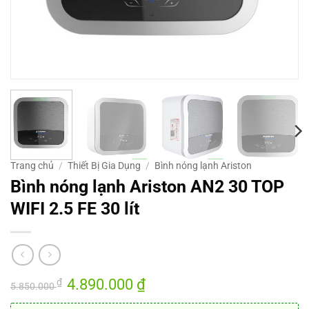
Trang chủ
/
Thiết Bị Gia Dụng
/
Bình nóng lạnh Ariston
Bình nóng lạnh Ariston AN2 30 TOP
WIFI 2.5 FE 30 lít
Giá
4.890.000
₫
Giá
₫
5.850.000
gốc
hiện
là:
tại