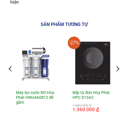
hiện
SẢN PHẨM TƯƠNG TỰ
-27%
Máy lọc nước RO Hòa
Bếp từ đơn Hòa Phát
Phát HWU4A0812 để
HPC D13A2
gầm
1.860.000
₫
Giá
1.360.000
₫
Giá
gốc
hiện
là:
tại
1.860.000 ₫.
là:
1.360.000 ₫.