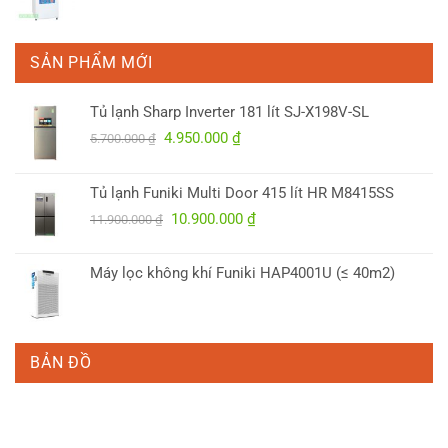
SẢN PHẨM MỚI
Tủ lạnh Sharp Inverter 181 lít SJ-X198V-SL
Giá
Giá
4.950.000
₫
5.700.000
₫
gốc
hiện
là:
tại
Tủ lạnh Funiki Multi Door 415 lít HR M8415SS
5.700.000 ₫.
là:
Giá
Giá
10.900.000
₫
4.950.000 ₫.
11.900.000
₫
gốc
hiện
là:
tại
Máy lọc không khí Funiki HAP4001U (≤ 40m2)
11.900.000 ₫.
là:
10.900.000 ₫.
BẢN ĐỒ