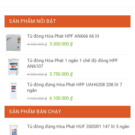
0 ₫.
SẢN PHẨM NỔI BẬT
Tủ đông Hòa Phát HPF AN666 66 lít
Giá
Giá
3.300.000
₫
4.150.000
₫
gốc
hiện
là:
tại
Tủ đông Hòa Phát 1 ngăn 1 chế độ đông HPF
4.150.000 ₫.
là:
AN6107
3.300.000 ₫.
Giá
Giá
3.750.000
₫
4.900.000
₫
gốc
hiện
Tủ đông đứng Hòa Phát HPF UAH6208 208 lít 7
là:
tại
ngăn
4.900.000 ₫.
là:
Giá
Giá
6.100.000
₫
7.100.000
₫
3.750.000 ₫.
gốc
hiện
là:
tại
SẢN PHẨM BÁN CHẠY
7.100.000 ₫.
là:
6.100.000 ₫.
Tủ đông đứng Hòa Phát HUF 350SR1 147 lít 5 ngăn