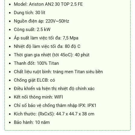
5.850.000 ₫.
là:
Model: Ariston AN2 30 TOP 2.5 FE
4.890.000 ₫.
Dung tích: 30 lít
Nguồn điện áp: 220V~50Hz
Công suất: 2.5 kW
Áp suất làm việc tối đa: 7,5 Mpa
Nhiệt độ làm việc tối đa: 80 độ C
Thời gian gia nhiệt (tới 45oC): 40 phút
Thanh đốt: 100% Titan
Chất liệu ruột bình: tráng men Titan siêu bền
Chống giật ELCB: có
Điều khiển và hiện thị nhiệt độ chính xác
Kết nối thông minh: WIFI
Chỉ số bảo vệ chống thâm nhập IPX: IPX1
Kích thước: (RxCxS): 44.7 x 44.7 x 38 cm
Bảo hành: 10 năm