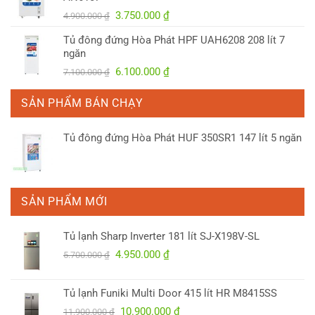
3.300.000 ₫.
Giá
Giá
3.750.000
₫
4.900.000
₫
gốc
hiện
Tủ đông đứng Hòa Phát HPF UAH6208 208 lít 7
là:
tại
ngăn
4.900.000 ₫.
là:
Giá
Giá
6.100.000
₫
7.100.000
₫
3.750.000 ₫.
gốc
hiện
là:
tại
SẢN PHẨM BÁN CHẠY
7.100.000 ₫.
là:
6.100.000 ₫.
Tủ đông đứng Hòa Phát HUF 350SR1 147 lít 5 ngăn
SẢN PHẨM MỚI
Tủ lạnh Sharp Inverter 181 lít SJ-X198V-SL
Giá
Giá
4.950.000
₫
5.700.000
₫
gốc
hiện
là:
tại
Tủ lạnh Funiki Multi Door 415 lít HR M8415SS
5.700.000 ₫.
là:
Giá
Giá
10.900.000
₫
4.950.000 ₫.
11.900.000
₫