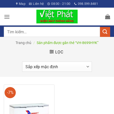
Bỏ
Map
Liên hệ
08:00 - 21:00
098.599.8481
qua
nội
dung
Tìm
kiếm:
Trang chủ
/
Sản phẩm được gắn thẻ “VH-8699HYK”
LỌC
-7%