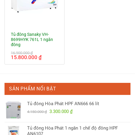
Tủ đông Sanaky VH-
8699HYK 761L 1 ngăn
đông
16.900.000
₫
Giá
Giá
15.800.000
₫
gốc
hiện
là:
tại
16.900.000 ₫.
là:
15.800.000 ₫.
SẢN PHẨM NỔI BẬT
Tủ đông Hòa Phát HPF AN666 66 lít
Giá
Giá
3.300.000
₫
4.150.000
₫
gốc
hiện
là:
tại
Tủ đông Hòa Phát 1 ngăn 1 chế độ đông HPF
4.150.000 ₫.
là:
AN6107