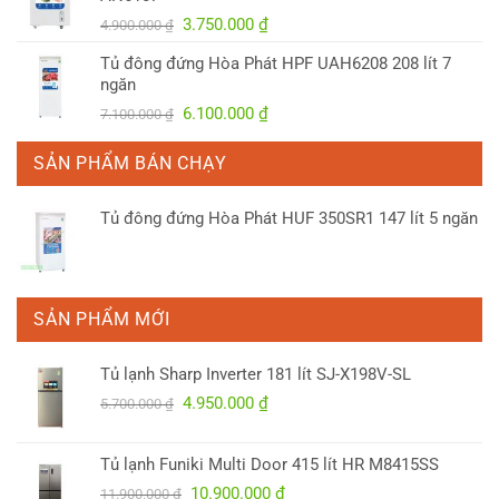
3.300.000 ₫.
Giá
Giá
3.750.000
₫
4.900.000
₫
gốc
hiện
Tủ đông đứng Hòa Phát HPF UAH6208 208 lít 7
là:
tại
ngăn
4.900.000 ₫.
là:
Giá
Giá
6.100.000
₫
7.100.000
₫
3.750.000 ₫.
gốc
hiện
là:
tại
SẢN PHẨM BÁN CHẠY
7.100.000 ₫.
là:
6.100.000 ₫.
Tủ đông đứng Hòa Phát HUF 350SR1 147 lít 5 ngăn
SẢN PHẨM MỚI
Tủ lạnh Sharp Inverter 181 lít SJ-X198V-SL
Giá
Giá
4.950.000
₫
5.700.000
₫
gốc
hiện
là:
tại
Tủ lạnh Funiki Multi Door 415 lít HR M8415SS
5.700.000 ₫.
là:
Giá
Giá
10.900.000
₫
4.950.000 ₫.
11.900.000
₫