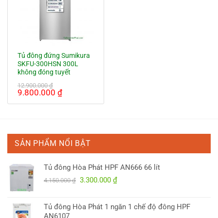
Tủ đông đứng Sumikura
SKFU-300HSN 300L
không đóng tuyết
12.900.000
₫
Giá
Giá
9.800.000
₫
gốc
hiện
là:
tại
12.900.000 ₫.
là:
9.800.000 ₫.
SẢN PHẨM NỔI BẬT
Tủ đông Hòa Phát HPF AN666 66 lít
Giá
Giá
3.300.000
₫
4.150.000
₫
gốc
hiện
là:
tại
Tủ đông Hòa Phát 1 ngăn 1 chế độ đông HPF
4.150.000 ₫.
là:
AN6107