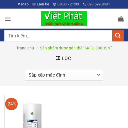
Bỏ
Map
Liên hệ
08:00 - 21:00
098.599.8481
qua
nội
dung
Tìm
kiếm:
Trang chủ
/
Sản phẩm được gắn thẻ “SKFU-300HSN”
LỌC
-24%