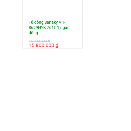
Tủ đông Sanaky VH-
8699HYK 761L 1 ngăn
đông
16.900.000
₫
Giá
Giá
15.800.000
₫
gốc
hiện
là:
tại
16.900.000 ₫.
là:
15.800.000 ₫.