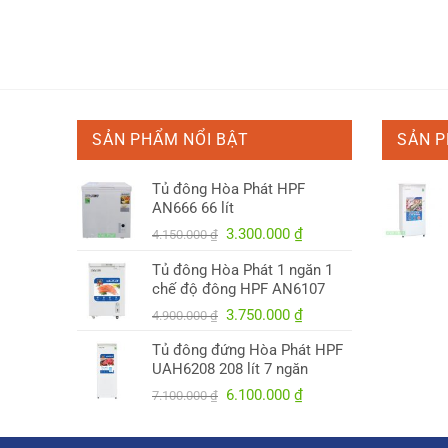
SẢN PHẨM NỔI BẬT
SẢN 
Tủ đông Hòa Phát HPF
AN666 66 lít
Giá
Giá
3.300.000
₫
4.150.000
₫
gốc
hiện
Tủ đông Hòa Phát 1 ngăn 1
là:
tại
chế độ đông HPF AN6107
4.150.000 ₫.
là:
Giá
Giá
3.750.000
₫
3.300.000 ₫.
4.900.000
₫
gốc
hiện
Tủ đông đứng Hòa Phát HPF
là:
tại
UAH6208 208 lít 7 ngăn
4.900.000 ₫.
là:
Giá
Giá
6.100.000
₫
7.100.000
₫
3.750.000 ₫.
gốc
hiện
là:
tại