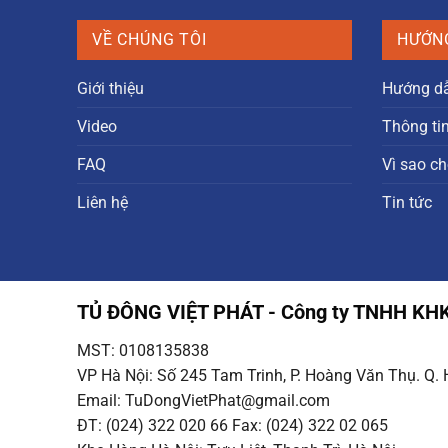
7.100.000 ₫.
là:
6.100.000 ₫.
VỀ CHÚNG TÔI
HƯỚN
Giới thiệu
Hướng d
Video
Thông ti
FAQ
Vì sao ch
Liên hệ
Tin tức
TỦ ĐÔNG VIỆT PHÁT - Công ty TNHH K
MST: 0108135838
VP Hà Nội
: Số 245 Tam Trinh, P. Hoàng Văn Thụ. Q.
Email
: TuDongVietPhat@gmail.com
ĐT: (024) 322 020 66 Fax: (024) 322 02 065