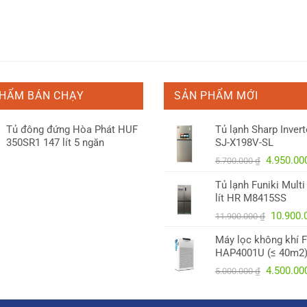
PHẨM BÁN CHẠY
SẢN PHẨM MỚI
Tủ đông đứng Hòa Phát HUF
Tủ lạnh Sharp Inverte
350SR1 147 lít 5 ngăn
SJ-X198V-SL
Giá
4.950.0
5.700.000
₫
gốc
Tủ lạnh Funiki Mult
là:
lít HR M8415SS
5.700.00
Giá
10.900
11.900.000
₫
gốc
Máy lọc không khí F
là:
HAP4001U (≤ 40m2
11.900.
Giá
4.500.0
5.000.000
₫
gốc
là: