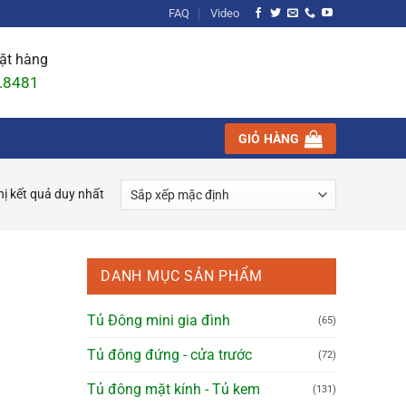
FAQ
Video
đặt hàng
.8481
GIỎ HÀNG
hị kết quả duy nhất
DANH MỤC SẢN PHẨM
Tủ Đông mini gia đình
(65)
Tủ đông đứng - cửa trước
(72)
Tủ đông mặt kính - Tủ kem
(131)