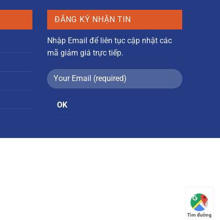
0 ₫.
là:
4.500.000 ₫.
ĐĂNG KÝ NHẬN TIN
Nhập Email để liên tục cập nhật các
mã giảm giá trực tiếp.
Tìm đường