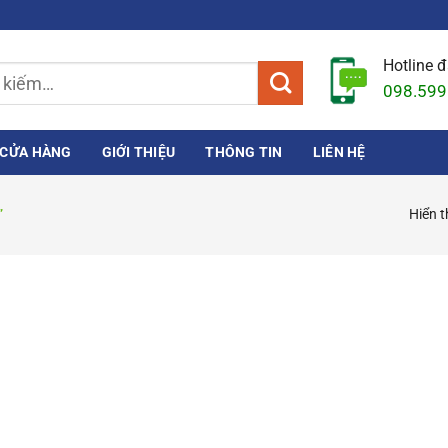
Hotline 
098.599
CỬA HÀNG
GIỚI THIỆU
THÔNG TIN
LIÊN HỆ
Hiển t
”