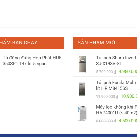
PHẨM BÁN CHẠY
SẢN PHẨM MỚI
Tủ đông đứng Hòa Phát HUF
Tủ lạnh Sharp Inverte
350SR1 147 lít 5 ngăn
SJ-X198V-SL
Giá
4.950.0
5.700.000
₫
gốc
Tủ lạnh Funiki Mult
là:
lít HR M8415SS
5.700.00
Giá
10.900
11.900.000
₫
gốc
Máy lọc không khí F
là:
HAP4001U (≤ 40m2
11.900.
Giá
4.500.0
5.000.000
₫
gốc
là: