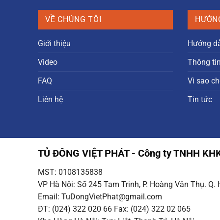
7.100.000 ₫.
là:
6.100.000 ₫.
VỀ CHÚNG TÔI
HƯỚN
Giới thiệu
Hướng d
Video
Thông ti
FAQ
Vì sao ch
Liên hệ
Tin tức
TỦ ĐÔNG VIỆT PHÁT - Công ty TNHH K
MST: 0108135838
VP Hà Nội
: Số 245 Tam Trinh, P. Hoàng Văn Thụ. Q.
Email
: TuDongVietPhat@gmail.com
ĐT: (024) 322 020 66 Fax: (024) 322 02 065