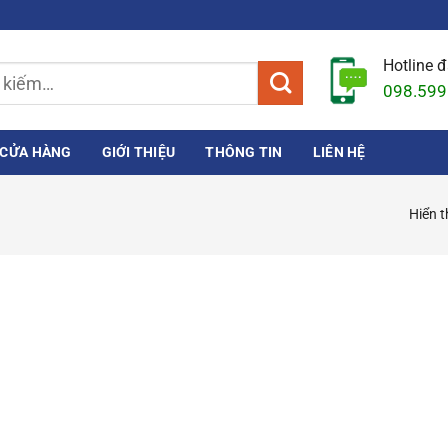
Hotline 
098.599
CỬA HÀNG
GIỚI THIỆU
THÔNG TIN
LIÊN HỆ
Hiển t