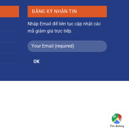
0 ₫.
là:
4.500.000 ₫.
ĐĂNG KÝ NHẬN TIN
Nhập Email để liên tục cập nhật các
mã giảm giá trực tiếp.
Tìm đường