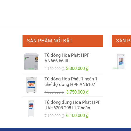
SẢN PHẨM NỔI BẬT
SẢN 
Tủ đông Hòa Phát HPF
AN666 66 lít
Giá
Giá
3.300.000
₫
4.150.000
₫
gốc
hiện
Tủ đông Hòa Phát 1 ngăn 1
là:
tại
chế độ đông HPF AN6107
4.150.000 ₫.
là:
Giá
Giá
3.750.000
₫
3.300.000 ₫.
4.900.000
₫
gốc
hiện
Tủ đông đứng Hòa Phát HPF
là:
tại
UAH6208 208 lít 7 ngăn
4.900.000 ₫.
là:
Giá
Giá
6.100.000
₫
7.100.000
₫
3.750.000 ₫.
gốc
hiện
là:
tại