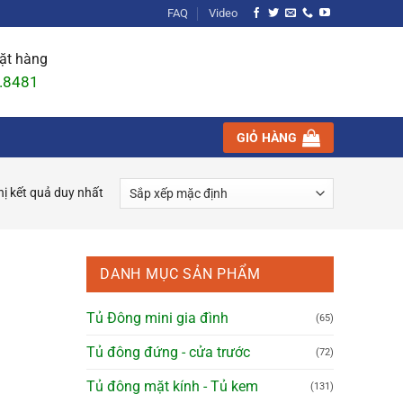
FAQ
Video
đặt hàng
.8481
GIỎ HÀNG
hị kết quả duy nhất
DANH MỤC SẢN PHẨM
Tủ Đông mini gia đình
(65)
Tủ đông đứng - cửa trước
(72)
Tủ đông mặt kính - Tủ kem
(131)