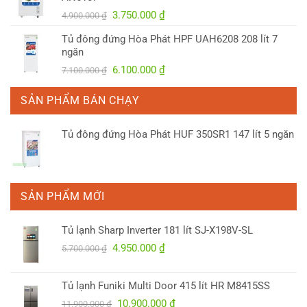
3.300.000 ₫.
Giá
Giá
3.750.000
₫
4.900.000
₫
gốc
hiện
Tủ đông đứng Hòa Phát HPF UAH6208 208 lít 7
là:
tại
ngăn
4.900.000 ₫.
là:
Giá
Giá
6.100.000
₫
7.100.000
₫
3.750.000 ₫.
gốc
hiện
là:
tại
SẢN PHẨM BÁN CHẠY
7.100.000 ₫.
là:
6.100.000 ₫.
Tủ đông đứng Hòa Phát HUF 350SR1 147 lít 5 ngăn
SẢN PHẨM MỚI
Tủ lạnh Sharp Inverter 181 lít SJ-X198V-SL
Giá
Giá
4.950.000
₫
5.700.000
₫
gốc
hiện
là:
tại
Tủ lạnh Funiki Multi Door 415 lít HR M8415SS
5.700.000 ₫.
là:
Giá
Giá
10.900.000
₫
4.950.000 ₫.
11.900.000
₫