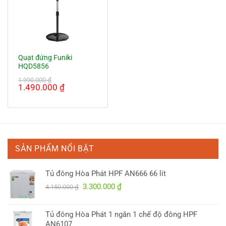
Quạt đứng Funiki
HQD5856
1.990.000
₫
Giá
Giá
1.490.000
₫
gốc
hiện
là:
tại
1.990.000 ₫.
là:
1.490.000 ₫.
SẢN PHẨM NỔI BẬT
Tủ đông Hòa Phát HPF AN666 66 lít
Giá
Giá
3.300.000
₫
4.150.000
₫
gốc
hiện
là:
tại
Tủ đông Hòa Phát 1 ngăn 1 chế độ đông HPF
4.150.000 ₫.
là:
AN6107