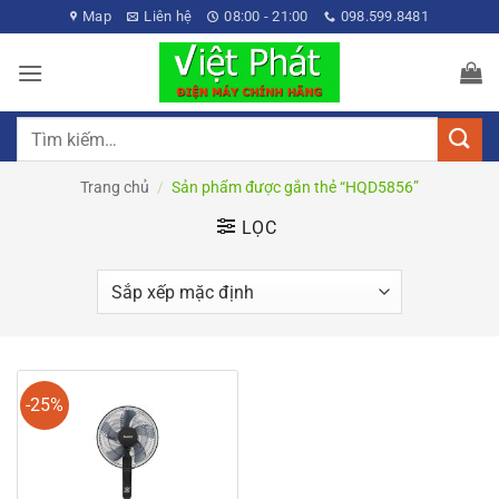
Bỏ
Map
Liên hệ
08:00 - 21:00
098.599.8481
qua
nội
dung
Tìm
kiếm:
Trang chủ
/
Sản phẩm được gắn thẻ “HQD5856”
LỌC
-25%