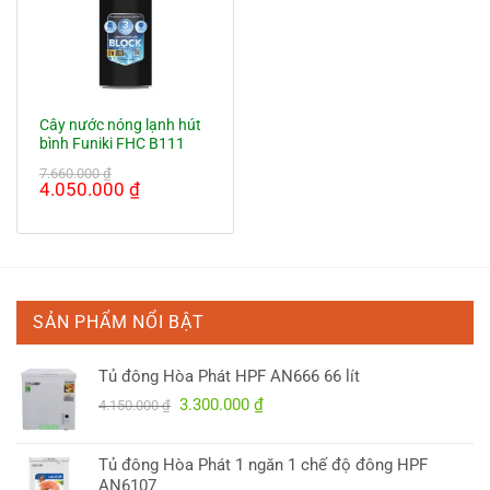
Cây nước nóng lạnh hút
bình Funiki FHC B111
7.660.000
₫
Giá
Giá
4.050.000
₫
gốc
hiện
là:
tại
7.660.000 ₫.
là:
4.050.000 ₫.
SẢN PHẨM NỔI BẬT
Tủ đông Hòa Phát HPF AN666 66 lít
Giá
Giá
3.300.000
₫
4.150.000
₫
gốc
hiện
là:
tại
Tủ đông Hòa Phát 1 ngăn 1 chế độ đông HPF
4.150.000 ₫.
là:
AN6107