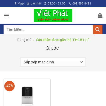
Bỏ
Map
Liên hệ
08:00 - 21:00
098.599.8481
qua
nội
dung
Tìm
kiếm:
Trang chủ
/
Sản phẩm được gắn thẻ “FHC B111”
LỌC
-47%