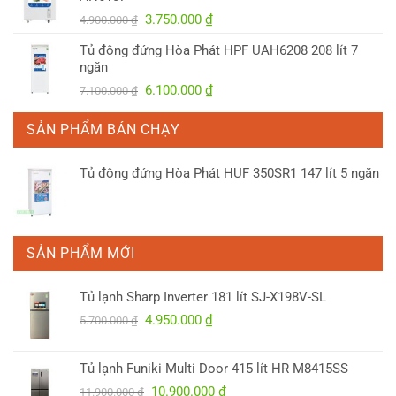
3.300.000 ₫.
Giá
Giá
3.750.000
₫
4.900.000
₫
gốc
hiện
Tủ đông đứng Hòa Phát HPF UAH6208 208 lít 7
là:
tại
ngăn
4.900.000 ₫.
là:
Giá
Giá
6.100.000
₫
7.100.000
₫
3.750.000 ₫.
gốc
hiện
là:
tại
SẢN PHẨM BÁN CHẠY
7.100.000 ₫.
là:
6.100.000 ₫.
Tủ đông đứng Hòa Phát HUF 350SR1 147 lít 5 ngăn
SẢN PHẨM MỚI
Tủ lạnh Sharp Inverter 181 lít SJ-X198V-SL
Giá
Giá
4.950.000
₫
5.700.000
₫
gốc
hiện
là:
tại
Tủ lạnh Funiki Multi Door 415 lít HR M8415SS
5.700.000 ₫.
là:
Giá
Giá
10.900.000
₫
4.950.000 ₫.
11.900.000
₫