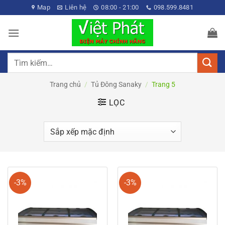
Bỏ
Map
Liên hệ
08:00 - 21:00
098.599.8481
qua
nội
dung
Tìm
kiếm:
Trang chủ
/
Tủ Đông Sanaky
/
Trang 5
LỌC
-3%
-3%