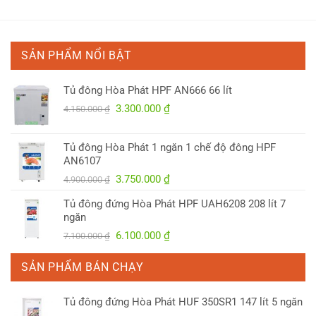
SẢN PHẨM NỔI BẬT
Tủ đông Hòa Phát HPF AN666 66 lít
Giá
Giá
3.300.000
₫
4.150.000
₫
gốc
hiện
là:
tại
Tủ đông Hòa Phát 1 ngăn 1 chế độ đông HPF
4.150.000 ₫.
là:
AN6107
3.300.000 ₫.
Giá
Giá
3.750.000
₫
4.900.000
₫
gốc
hiện
Tủ đông đứng Hòa Phát HPF UAH6208 208 lít 7
là:
tại
ngăn
4.900.000 ₫.
là:
Giá
Giá
6.100.000
₫
7.100.000
₫
3.750.000 ₫.
gốc
hiện
là:
tại
SẢN PHẨM BÁN CHẠY
7.100.000 ₫.
là:
6.100.000 ₫.
Tủ đông đứng Hòa Phát HUF 350SR1 147 lít 5 ngăn