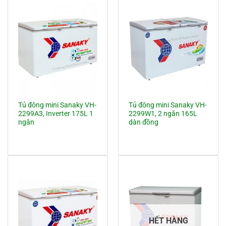
64.850.000 ₫.
là:
62.400.000 ₫.
Tủ đông mini Sanaky VH-
Tủ đông mini Sanaky VH-
2299A3, Inverter 175L 1
2299W1, 2 ngăn 165L
ngăn
dàn đồng
HẾT HÀNG