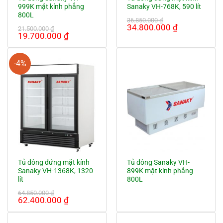
999K mặt kính phẳng
Sanaky VH-768K, 590 lít
800L
36.850.000
₫
Giá
Giá
34.800.000
₫
21.500.000
₫
Giá
Giá
19.700.000
₫
gốc
hiện
gốc
hiện
là:
tại
là:
tại
36.850.000 ₫.
là:
21.500.000 ₫.
là:
34.800.000
-4%
19.700.000 ₫.
Tủ đông đứng mặt kính
Tủ đông Sanaky VH-
Sanaky VH-1368K, 1320
899K mặt kính phẳng
lít
800L
64.850.000
₫
Giá
Giá
62.400.000
₫
gốc
hiện
là:
tại