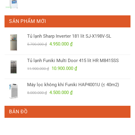
SẢN PHẨM MỚI
Tủ lạnh Sharp Inverter 181 lít SJ-X198V-SL
Giá
Giá
4.950.000
₫
5.700.000
₫
gốc
hiện
là:
tại
Tủ lạnh Funiki Multi Door 415 lít HR M8415SS
5.700.000 ₫.
là:
Giá
Giá
10.900.000
₫
4.950.000 ₫.
11.900.000
₫
gốc
hiện
là:
tại
Máy lọc không khí Funiki HAP4001U (≤ 40m2)
11.900.000 ₫.
là:
Giá
Giá
4.500.000
₫
5.000.000
₫
10.900.000 ₫.
gốc
hiện
là:
tại
5.000.000 ₫.
là:
BẢN ĐỒ
4.500.000 ₫.