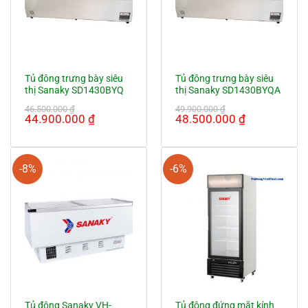
Tủ đông trưng bày siêu
Tủ đông trưng bày siêu
thị Sanaky SD1430BYQ
thị Sanaky SD1430BYQA
46.500.000
₫
49.900.000
₫
Giá
Giá
Giá
Giá
44.900.000
₫
48.500.000
₫
gốc
hiện
gốc
hiện
là:
tại
là:
tại
46.500.000 ₫.
là:
49.900.000 ₫.
là:
44.900.000 ₫.
48.500.000
-8%
-6%
Tủ đông Sanaky VH-
Tủ đông đứng mặt kính